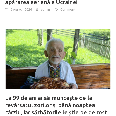
apărarea aeriană a Ucrainei
6 Август 2026
admin
Comment
La 99 de ani ai săi muncește de la
revărsatul zorilor și până noaptea
târziu, iar sărbătorile le știe pe de rost