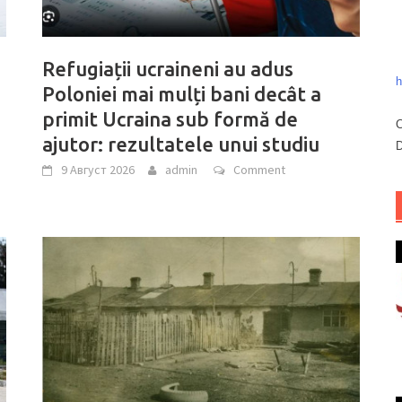
Refugiații ucraineni au adus
h
Poloniei mai mulți bani decât a
primit Ucraina sub formă de
C
ajutor: rezultatele unui studiu
D
9 Август 2026
admin
Comment