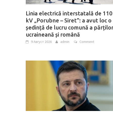
Linia electrică interstatală de 110
kV „Porubne – Siret”: a avut loc o
ședință de lucru comună a părțilo
ucraineană și română
9 Август 2026
admin
Comment