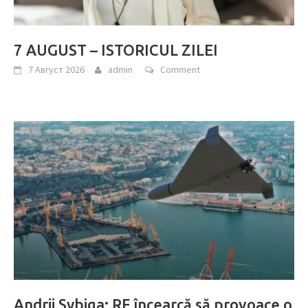
7 AUGUST – ISTORICUL ZILEI
7 Август 2026
admin
Comment
Andrii Sybiga: RF încearcă să provoace o