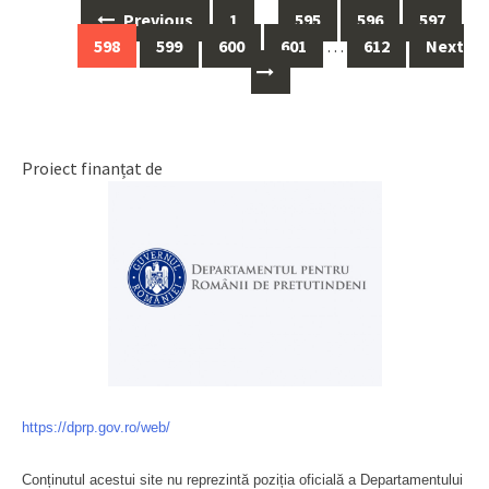
Previous
1
…
595
596
597
Posts
598
599
600
601
…
612
Next
navigation
Proiect finanțat de
https://dprp.gov.ro/web/
Conținutul acestui site nu reprezintă poziția oficială a Departamentului