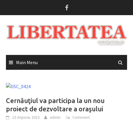
Skip
to
content
Main Menu
Cernăuţiul va participa la un nou
proiect de dezvoltare a oraşului
23 Апрель 2015
admin
Comment