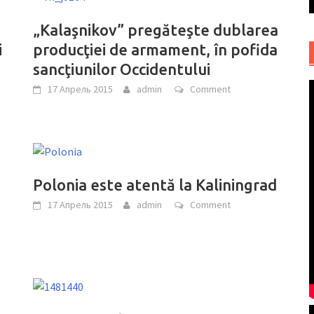
„Kalaşnikov” pregăteşte dublarea
i
producţiei de armament, în pofida
sancţiunilor Occidentului
17 Апрель 2015
admin
Comment
Polonia este atentă la Kaliningrad
17 Апрель 2015
admin
Comment