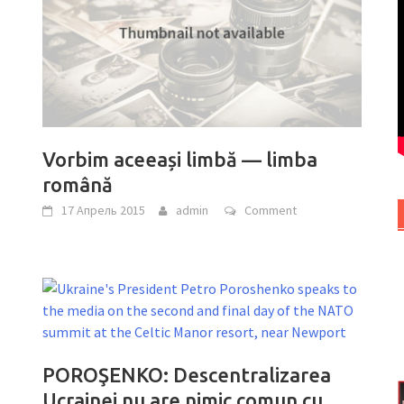
Vorbim aceeași limbă — limba
română
17 Апрель 2015
admin
Comment
POROŞENKO: Descentralizarea
Ucrainei nu are nimic comun cu