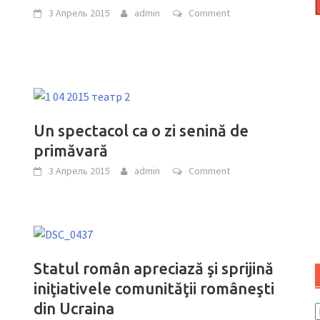
3 Апрель 2015
admin
Comment
i
Un spectacol ca o zi senină de
primăvară
3 Апрель 2015
admin
Comment
Statul român apreciază şi sprijină
iniţiativele comunităţii româneşti
din Ucraina