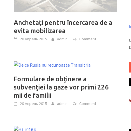
Anchetaţi pentru încercarea de a
h
evita mobilizarea
20 Апрель 2015
admin
Comment
C
D
Formulare de obţinere a
subvenţiei la gaze vor primi 226
mii de familii
20 Апрель 2015
admin
Comment