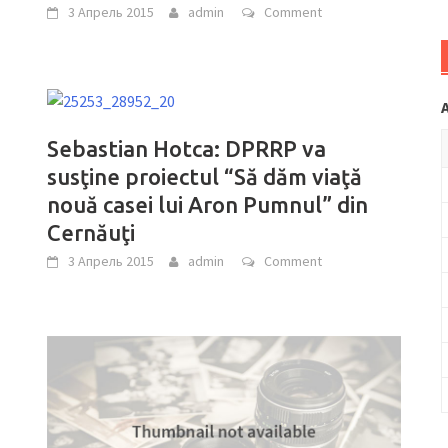
3 Апрель 2015
admin
Comment
Sebastian Hotca: DPRRP va
susţine proiectul “Să dăm viaţă
nouă casei lui Aron Pumnul” din
Cernăuţi
3 Апрель 2015
admin
Comment