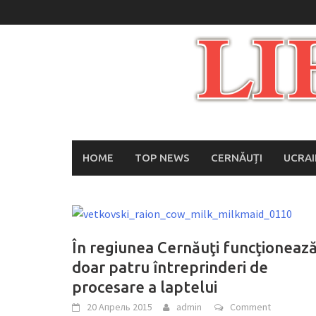
Skip
to
content
HOME
TOP NEWS
CERNĂUȚI
UCRA
În regiunea Cernăuţi funcţioneaz
doar patru întreprinderi de
procesare a laptelui
20 Апрель 2015
admin
Comment