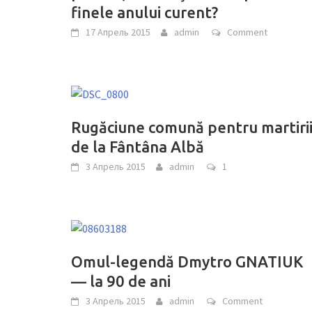
finele anului curent?
17 Апрель 2015
admin
Comment
Rugăciune comună pentru martiri
de la Fântâna Albă
3 Апрель 2015
admin
1
Omul-legendă Dmytro GNATIUK
— la 90 de ani
3 Апрель 2015
admin
Comment