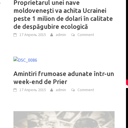
—
Proprietarul unei nave
moldoveneşti va achita Ucrainei
peste 1 milion de dolari în calitate
de despăgubire ecologică
17 Апрель 2015
admin
Comment
Amintiri frumoase adunate într-un
week-end de Prier
17 Апрель 2015
admin
Comment