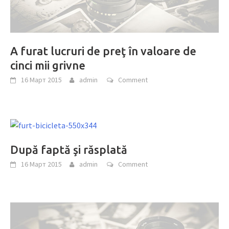
A furat lucruri de preţ în valoare de
cinci mii grivne
16 Март 2015
admin
Comment
După faptă şi răsplată
16 Март 2015
admin
Comment