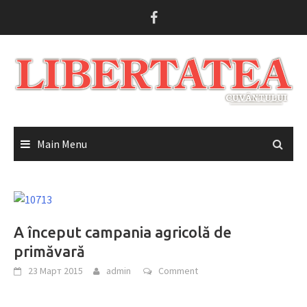
Skip
to
content
Main Menu
A început campania agricolă de
primăvară
23 Март 2015
admin
Comment