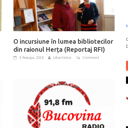
h
C
O incursiune în lumea bibliotecilor
D
din raionul Herța (Reportaj RFI)
5 Январь 2018
Libertatea
Comment