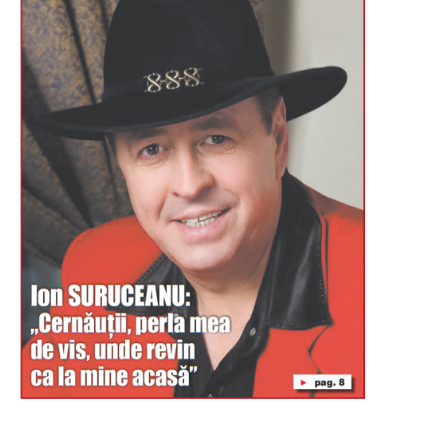
Буковина