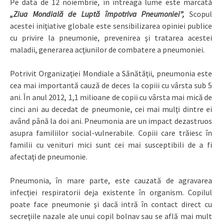
Pe data de 12 noiembrie, în întreaga lume este marcată
„Ziua Mondială de Luptă împotriva Pneumoniei”,
Scopul
acestei iniţiative globale este sensibilizarea opiniei publice
cu privire la pneumonie, prevenirea şi tratarea acestei
maladii, generarea acţiunilor de combatere a pneumoniei.
Potrivit Organizaţiei Mondiale a Sănătăţii, pneumonia este
cea mai importantă cauză de deces la copiii cu vârsta sub 5
ani. În anul 2012, 1,1 milioane de copii cu vârsta mai mică de
cinci ani au decedat de pneumonie, cei mai mulţi dintre ei
având până la doi ani. Pneumonia are un impact dezastruos
asupra familiilor social-vulnerabile. Copiii care trăiesc în
familii cu venituri mici sunt cei mai susceptibili de a fi
afectaţi de pneumonie.
Pneumonia, în mare parte, este cauzată de agravarea
infecţiei respiratorii deja existente în organism. Copilul
poate face pneumonie şi dacă intră în contact direct cu
secreţiile nazale ale unui copil bolnav sau se află mai mult