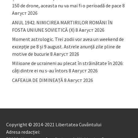
150 de drone, aceasta nu va mai fi o perioadă de pace
8
Август 2026
ANUL 1942. NIMICIREA MARTIRILOR ROMÂNI ÎN
FOSTA UNIUNE SOVIETICĂ (X)
8 Август 2026
Moment astrologic. Trei zodii vor avea un weekend de
excepție pe 8 și 9 august. Astrele anunță zile pline de
motive de bucurie
8 Август 2026
Milioane de ucraineni au plecat în străinătate în 2026:
câți dintre ei nu s-au întors
8 Август 2026
CAFEAUA DE DIMINEAȚĂ
8 Август 2026
Copyright © 2014-2021 Libertatea Cuvântului
Adresa redacției: