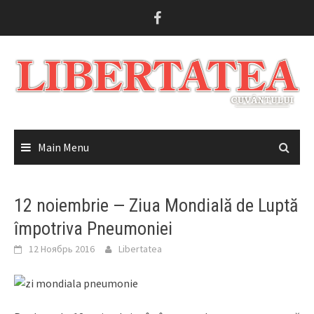
Skip
to
content
Main Menu
12 noiembrie — Ziua Mondială de Luptă
împotriva Pneumoniei
12 Ноябрь 2016
Libertatea