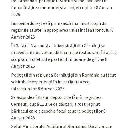
Recomandări părinţilor. Sfaturi și metode pentru
îmbunătățirea memoriei și atenției copiilor
8 Август
2026
Bucovina dorește să primească mai mulți copii din
regiunile aflate în apropierea liniei întâi a frontului
8
Август 2026
În Sala de Marmură a Universității din Cernăuți se
prevede un nou volum de lucrări de restaurare. În acest
scop vor fi cheltuite peste 11 milioane de grivne
8
Август 2026
Polițiștii din regiunea Cernăuți și din România au făcut
schimb de experiență în investigarea eco-
infracțiunilor
8 Август 2026
Se ascundea într-un depozit de fân: în regiunea
Cernăuți, după 11 zile de căutări, a fost reținut
bărbatul care a deschis focul asupra polițiștilor
8
Август 2026
Șeful Ministerului Apărării al României: Dacă vor veni