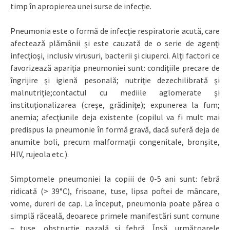
timp în apropierea unei surse de infecţie.
Pneumonia este o formă de infecţie respiratorie acută, care
afectează plămânii şi este cauzată de o serie de agenţi
infecţioşi, inclusiv virusuri, bacterii şi ciuperci. Alţi factori ce
favorizează apariţia pneumoniei sunt: condiţiile precare de
îngrijire şi igienă pesonală; nutriţie dezechilibrată şi
malnutriţie;contactul cu mediile aglomerate şi
instituţionalizarea (creşe, grădiniţe); expunerea la fum;
anemia; afecţiunile deja existente (copilul va fi mult mai
predispus la pneumonie în formă gravă, dacă suferă deja de
anumite boli, precum malformaţii congenitale, bronşite,
HIV, rujeola etc.).
Simptomele pneumoniei la copiii de 0-5 ani sunt: febră
ridicată (> 39°C), frisoane, tuse, lipsa poftei de mâncare,
vome, dureri de cap. La început, pneumonia poate părea o
simplă răceală, deoarece primele manifestări sunt comune
– tuse, obstrucţie nazală şi febră. Însă, următoarele