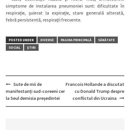
simptome de instalarea pneumoniei sunt: dificultate în
respiraţie, şuierat la expiraţie, stare generală alterată,
febră persistentă, respiraţii frecvente.
POSTED UNDER
DIVERSE
PAGINA PRINCIPALĂ
SĂNĂTATE
SOCIAL
ȘTIRI
Sute de mii de
Francois Hollande a discutat
Post
manifestanți sud-coreeni cer
cu Donald Trump despre
navigation
la Seul demisia președintei
conflictul din Ucraina