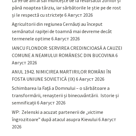
La 99 de ani ai săi muncește de la revărsatul zorilor și
până noaptea târziu, iar sărbătorile le știe pe de rost
și le respectă cu strictețe
6 Август 2026
Agricultorii din regiunea Cernăuți au început
semănatul rapiței de toamnă mai devreme decât
termenele optime
6 Август 2026
IANCU FLONDOR: SERVIREA CREDINCIOASĂ A CAUZEI
COMUNE A NEAMULUI ROMÂNESC DIN BUCOVINA
6
Август 2026
ANUL 1942. NIMICIREA MARTIRILOR ROMÂNI ÎN
FOSTA UNIUNE SOVIETICĂ (IX)
6 Август 2026
Schimbarea la Față a Domnului – o sărbătoare a
transformării, renașterii și binecuvântării. Istorie și
semnificații
6 Август 2026
WP: Zelenski a acuzat partenerii de „victime
îngrozitoare” după atacul asupra Kievului
6 Август
2026