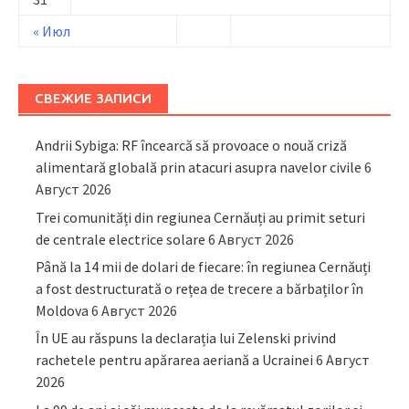
« Июл
СВЕЖИЕ ЗАПИСИ
Andrii Sybiga: RF încearcă să provoace o nouă criză
alimentară globală prin atacuri asupra navelor civile
6
Август 2026
Trei comunități din regiunea Cernăuți au primit seturi
de centrale electrice solare
6 Август 2026
Până la 14 mii de dolari de fiecare: în regiunea Cernăuți
a fost destructurată o rețea de trecere a bărbaților în
Moldova
6 Август 2026
În UE au răspuns la declarația lui Zelenski privind
rachetele pentru apărarea aeriană a Ucrainei
6 Август
2026