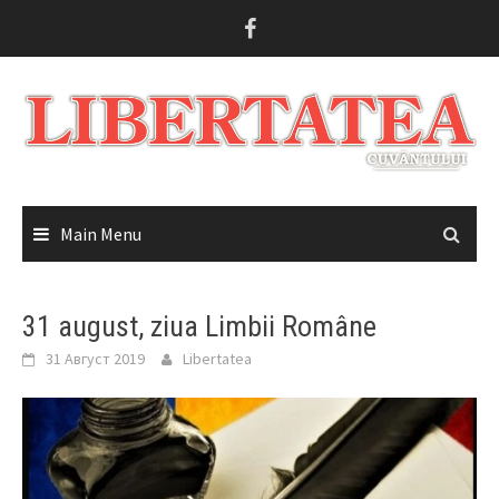
Skip
to
content
Main Menu
31 august, ziua Limbii Române
31 Август 2019
Libertatea