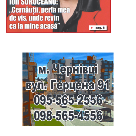
Буковина