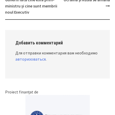
navigation
ministru și cine sunt membrii
noul Executiv
Добавить комментарий
Для отправки комментария вам необходимо
авторизоваться
.
Proiect finanțat de