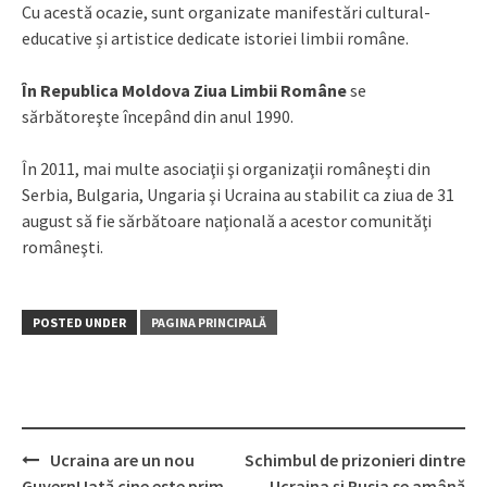
Cu acestă ocazie, sunt organizate manifestări cultural-
educative și artistice dedicate istoriei limbii române.
În Republica Moldova Ziua Limbii Române
se
sărbătoreşte începând din anul 1990.
În 2011, mai multe asociaţii şi organizaţii româneşti din
Serbia, Bulgaria, Ungaria şi Ucraina au stabilit ca ziua de 31
august să fie sărbătoare naţională a acestor comunităţi
româneşti.
POSTED UNDER
PAGINA PRINCIPALĂ
Ucraina are un nou
Schimbul de prizonieri dintre
Post
Guvern! Iată cine este prim-
Ucraina și Rusia se amână