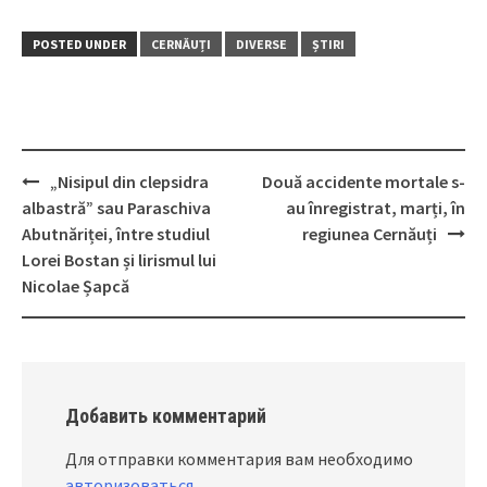
POSTED UNDER
CERNĂUȚI
DIVERSE
ȘTIRI
„Nisipul din clepsidra
Două accidente mortale s-
Post
albastră” sau Paraschiva
au înregistrat, marți, în
navigation
Abutnăriței, între studiul
regiunea Cernăuți
Lorei Bostan și lirismul lui
Nicolae Șapcă
Добавить комментарий
Для отправки комментария вам необходимо
авторизоваться
.