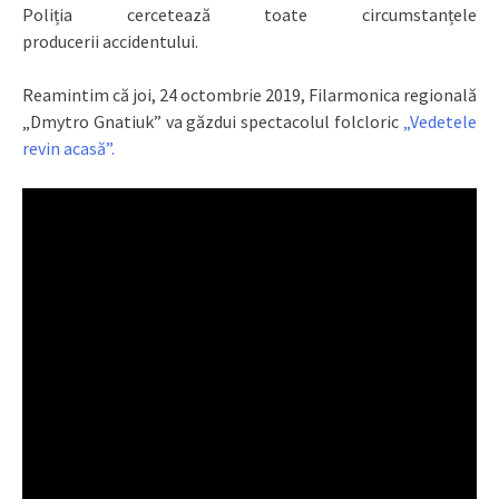
Poliția cercetează toate circumstanțele
producerii accidentului.
Reamintim că joi, 24 octombrie 2019, Filarmonica regională
„Dmytro Gnatiuk” va găzdui spectacolul folcloric
„Vedetele
revin acasă”.