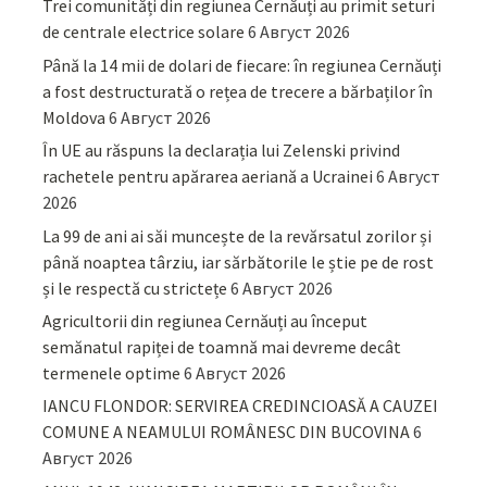
Trei comunități din regiunea Cernăuți au primit seturi
de centrale electrice solare
6 Август 2026
Până la 14 mii de dolari de fiecare: în regiunea Cernăuți
a fost destructurată o rețea de trecere a bărbaților în
Moldova
6 Август 2026
În UE au răspuns la declarația lui Zelenski privind
rachetele pentru apărarea aeriană a Ucrainei
6 Август
2026
La 99 de ani ai săi muncește de la revărsatul zorilor și
până noaptea târziu, iar sărbătorile le știe pe de rost
și le respectă cu strictețe
6 Август 2026
Agricultorii din regiunea Cernăuți au început
semănatul rapiței de toamnă mai devreme decât
termenele optime
6 Август 2026
IANCU FLONDOR: SERVIREA CREDINCIOASĂ A CAUZEI
COMUNE A NEAMULUI ROMÂNESC DIN BUCOVINA
6
Август 2026