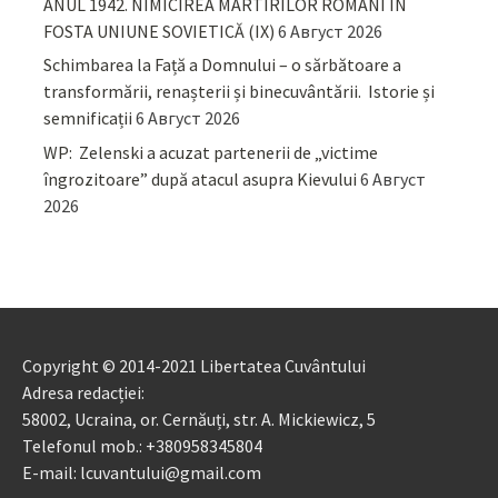
ANUL 1942. NIMICIREA MARTIRILOR ROMÂNI ÎN
FOSTA UNIUNE SOVIETICĂ (IX)
6 Август 2026
Schimbarea la Față a Domnului – o sărbătoare a
transformării, renașterii și binecuvântării. Istorie și
semnificații
6 Август 2026
WP: Zelenski a acuzat partenerii de „victime
îngrozitoare” după atacul asupra Kievului
6 Август
2026
Copyright © 2014-2021 Libertatea Cuvântului
Adresa redacției:
58002, Ucraina, or. Cernăuți, str. A. Mickiewicz, 5
Telefonul mob.: +380958345804
E-mail: lcuvantului@gmail.com