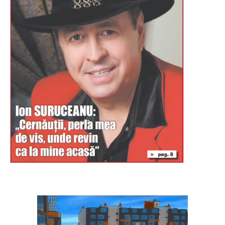
Буковина