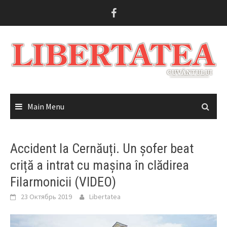
Skip
to
content
Main Menu
Accident la Cernăuți. Un șofer beat
criță a intrat cu mașina în clădirea
Filarmonicii (VIDEO)
23 Октябрь 2019
Libertatea