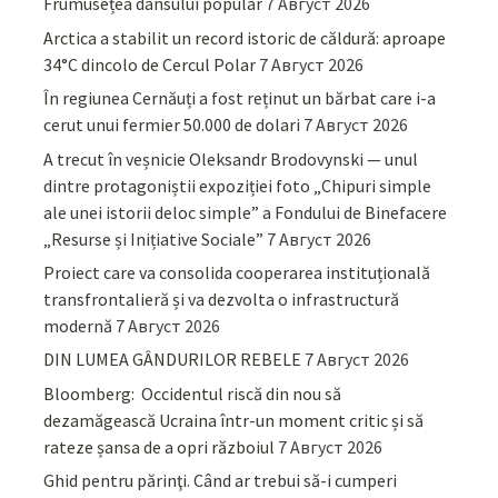
Frumusețea dansului popular
7 Август 2026
Arctica a stabilit un record istoric de căldură: aproape
34°C dincolo de Cercul Polar
7 Август 2026
În regiunea Cernăuți a fost reținut un bărbat care i-a
cerut unui fermier 50.000 de dolari
7 Август 2026
A trecut în veșnicie Oleksandr Brodovynski — unul
dintre protagoniștii expoziției foto „Chipuri simple
ale unei istorii deloc simple” a Fondului de Binefacere
„Resurse și Inițiative Sociale”
7 Август 2026
Proiect care va consolida cooperarea instituțională
transfrontalieră și va dezvolta o infrastructură
modernă
7 Август 2026
DIN LUMEA GÂNDURILOR REBELE
7 Август 2026
Bloomberg: Occidentul riscă din nou să
dezamăgească Ucraina într-un moment critic și să
rateze șansa de a opri războiul
7 Август 2026
Ghid pentru părinţi. Când ar trebui să-i cumperi