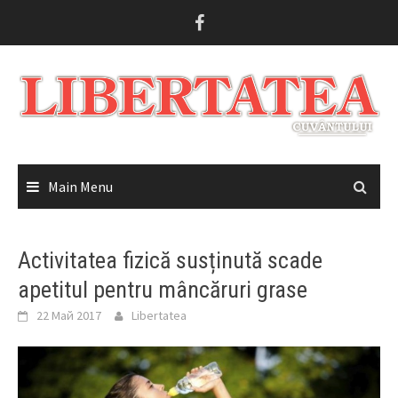
Skip
to
content
Main Menu
Activitatea fizică susținută scade
apetitul pentru mâncăruri grase
22 Май 2017
Libertatea