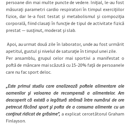
persoane din mai multe puncte de vedere. Iniţial, le-au fost
măsuraţi parametri cardio respiratori în timpul exerciţiilor
fizice, dar le-a fost testat şi metabolismul şi compoziţia
corporală, fiind clasaţi în funcţie de tipul de activitate fizică
prestat — susţinut, moderat şi slab.
Apoi, au urmat două zile în laborator, unde au fost urmărit
apetitul, gustul şi nivelul de saturaţie în timpul unei zile.
Per ansamblu, grupul celor mai sportivi a manifestat o
poftă de mâncare mai scăzută cu 15-20% faţă de persoanele
care nu fac sport deloc.
„Este primul studiu care analizează poftele alimentare ale
oamenilor şi valoarea de recompensă a alimentelor. Am
descoperit că există o legătură strânsă între numărul de ore
petrecut făcând sport şi pofta de a consuma alimente cu un
conţinut ridicat de grăsime”,
a explicat cercetătorul Graham
Finlayson.