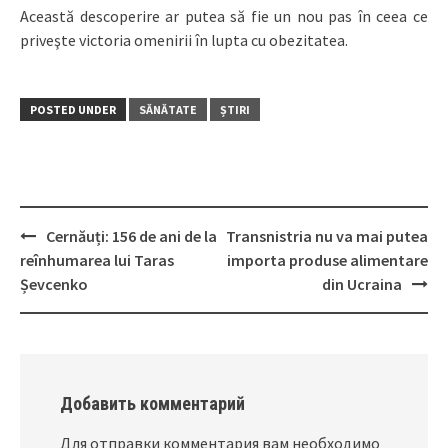
Această descoperire ar putea să fie un nou pas în ceea ce
priveşte victoria omenirii în lupta cu obezitatea.
POSTED UNDER
SĂNĂTATE
ȘTIRI
Cernăuți: 156 de ani de la
Transnistria nu va mai putea
Post
reînhumarea lui Taras
importa produse alimentare
navigation
Șevcenko
din Ucraina
Добавить комментарий
Для отправки комментария вам необходимо