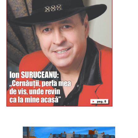
Буковина