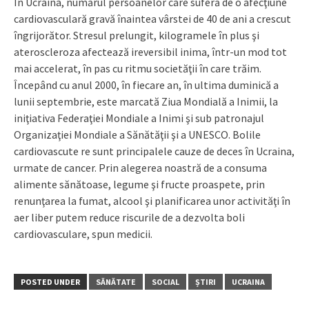
În Ucraina, numărul persoanelor care suferă de o afecţiune
cardiovasculară gravă înaintea vârstei de 40 de ani a crescut
îngrijorător. Stresul prelungit, kilogramele în plus şi
ateroscleroza afectează ireversibil inima, într-un mod tot
mai accelerat, în pas cu ritmu societăţii în care trăim.
Începând cu anul 2000, în fiecare an, în ultima duminică a
lunii septembrie, este marcată Ziua Mondială a Inimii, la
iniţiativa Federaţiei Mondiale a Inimi şi sub patronajul
Organizaţiei Mondiale a Sănătăţii şi a UNESCO. Bolile
cardiovascute re sunt principalele cauze de deces în Ucraina,
urmate de cancer. Prin alegerea noastră de a consuma
alimente sănătoase, legume şi fructe proaspete, prin
renunţarea la fumat, alcool şi planificarea unor activităţi în
aer liber putem reduce riscurile de a dezvolta boli
cardiovasculare, spun medicii.
POSTED UNDER
SĂNĂTATE
SOCIAL
ȘTIRI
UCRAINA