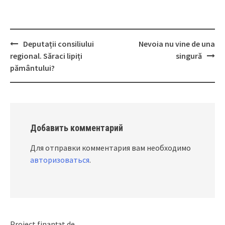
Deputații consiliului
Nevoia nu vine de una
Post
regional. Săraci lipiți
singură
navigation
pământului?
Добавить комментарий
Для отправки комментария вам необходимо
авторизоваться
.
Proiect finanțat de