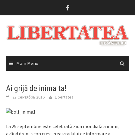
Skip
to
content
Main Menu
Ai grijă de inima ta!
27 Сентябрь 2016
Libertatea
La 29 septembrie este celebrată Ziua mondială a inimii,
având drept scop creşterea gradului de informare a