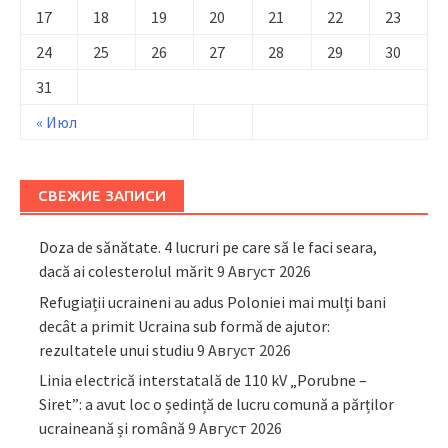
17
18
19
20
21
22
23
24
25
26
27
28
29
30
31
« Июл
СВЕЖИЕ ЗАПИСИ
Doza de sănătate. 4 lucruri pe care să le faci seara,
dacă ai colesterolul mărit
9 Август 2026
Refugiații ucraineni au adus Poloniei mai mulți bani
decât a primit Ucraina sub formă de ajutor:
rezultatele unui studiu
9 Август 2026
Linia electrică interstatală de 110 kV „Porubne –
Siret”: a avut loc o ședință de lucru comună a părților
ucraineană și română
9 Август 2026