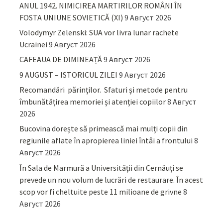
ANUL 1942. NIMICIREA MARTIRILOR ROMÂNI ÎN
FOSTA UNIUNE SOVIETICĂ (XI)
9 Август 2026
Volodymyr Zelenski: SUA vor livra lunar rachete
Ucrainei
9 Август 2026
CAFEAUA DE DIMINEAȚĂ
9 Август 2026
9 AUGUST – ISTORICUL ZILEI
9 Август 2026
Recomandări părinţilor. Sfaturi și metode pentru
îmbunătățirea memoriei și atenției copiilor
8 Август
2026
Bucovina dorește să primească mai mulți copii din
regiunile aflate în apropierea liniei întâi a frontului
8
Август 2026
În Sala de Marmură a Universității din Cernăuți se
prevede un nou volum de lucrări de restaurare. În acest
scop vor fi cheltuite peste 11 milioane de grivne
8
Август 2026