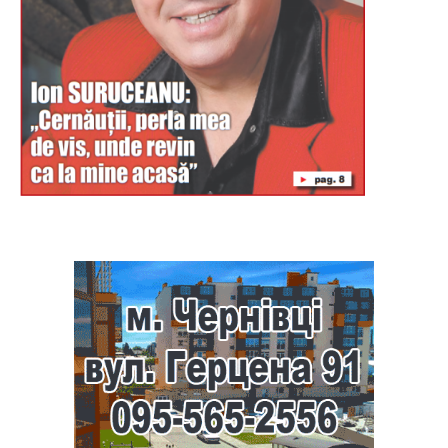
Буковина