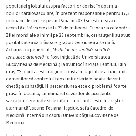
populaţiei globului asupra factorilor de risc în apariţia
bolilor cardiovasculare, în prezent responsabile pentru 17,3
milioane de decese pe an. Până în 2030 se estimează că
această cifră va creşte la 23 de milioane. Cu ocazia celebrării
Zilei mondiale a inimii pe 23 septembrie, cernăuţenii au avut
posibilitatea să măsoare gratuit tensiunea arterială.
Acţiunea cu genericul
„Medicina preventivă: verifică
tensiunea arterială”
a fost iniţiată de Universitatea
Bucovineană de Medicină şi a avut loc în Piaţa Teatrului din
oraş. “Scopul acestei acţiuni constă în faptul de a transmite
oamenilor că controlul tensiunii arteriale poate deveni
chezăşia sănătăţii. Hipertensiunea este o problemă foarte
gravă în Ucraina, iar numărul cazurilor de accidente
vasculare cerebrale şi de infarct miocardic este în creştere
alarmantă”, spune Tetiana Ilaşciuk, şefa Catedrei de
Medicină Internă din cadrul Universităţii Bucovinene de
Medicină.