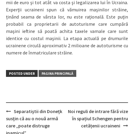
mii de euro şi tot atât va costa şi legalizarea lui în Ucraina.
Experţii ucraineni spun că vămuirea maşinilor străine,
ținând seama de vârsta lor, nu este raţională. Este puţin
probabil ca proprietarii de autoturisme care cumpără
maşini ieftine să poată achita taxele vamale care sunt
identice cu costul maşinii. La etapa actuală pe drumurile
ucrainene circulă aproximativ 2 milioane de autoturisme cu
numere de înmatriculare străine.
POSTED UNDER
PAGINA PRINCIPALĂ
Separatiştii din Doneţk
Noi reguli de intrare fără vize
Post
susţin că au o nouă armă
în spațiul Schengen pentru
navigation
care „poate distruge
cetățenii ucraineni
inamicul”