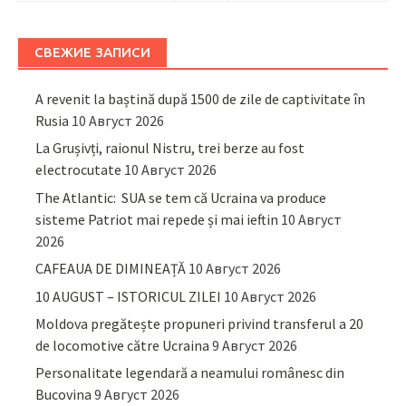
СВЕЖИЕ ЗАПИСИ
A revenit la baștină după 1500 de zile de captivitate în
Rusia
10 Август 2026
La Grușivți, raionul Nistru, trei berze au fost
electrocutate
10 Август 2026
The Atlantic: SUA se tem că Ucraina va produce
sisteme Patriot mai repede și mai ieftin
10 Август
2026
CAFEAUA DE DIMINEAȚĂ
10 Август 2026
10 AUGUST – ISTORICUL ZILEI
10 Август 2026
Moldova pregătește propuneri privind transferul a 20
de locomotive către Ucraina
9 Август 2026
Personalitate legendară a neamului românesc din
Bucovina
9 Август 2026