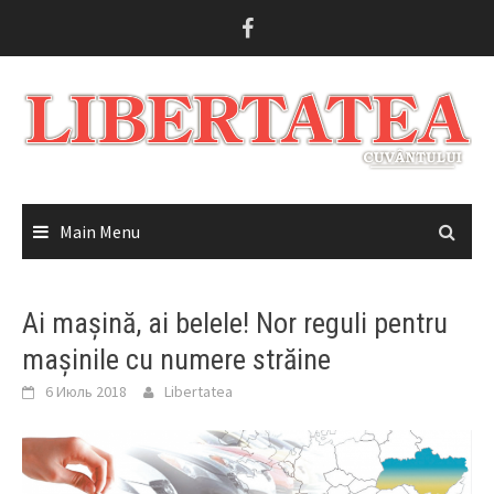
Skip
to
content
Main Menu
Ai mașină, ai belele! Nor reguli pentru
mașinile cu numere străine
6 Июль 2018
Libertatea