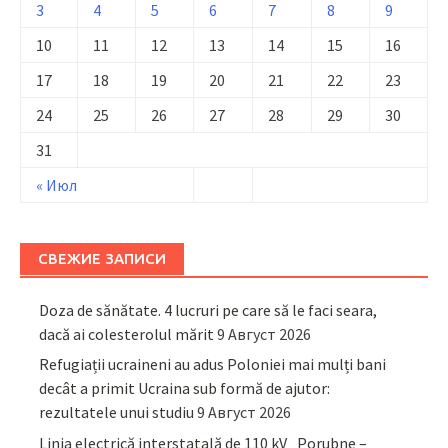
3
4
5
6
7
8
9
10
11
12
13
14
15
16
17
18
19
20
21
22
23
24
25
26
27
28
29
30
31
« Июл
СВЕЖИЕ ЗАПИСИ
Doza de sănătate. 4 lucruri pe care să le faci seara,
dacă ai colesterolul mărit
9 Август 2026
Refugiații ucraineni au adus Poloniei mai mulți bani
decât a primit Ucraina sub formă de ajutor:
rezultatele unui studiu
9 Август 2026
Linia electrică interstatală de 110 kV „Porubne –