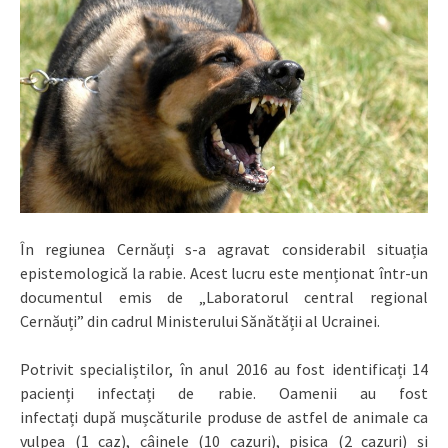
În regiunea Cernăuți s-a agravat considerabil situația
epistemologică la rabie. Acest lucru este menționat într-un
documentul emis de „Laboratorul central regional
Cernăuți” din cadrul Ministerului Sănătății al Ucrainei.
Potrivit specialiștilor, în anul 2016 au fost identificați 14
pacienți infectați de rabie. Oamenii au fost
infectați după mușcăturile produse de astfel de animale ca
vulpea (1 caz), câinele (10 cazuri), pisica (2 cazuri) și