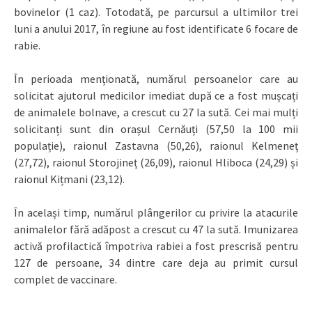
bovinelor (1 caz). Totodată, pe parcursul a ultimilor trei
luni a anului 2017, în regiune au fost identificate 6 focare de
rabie.
În perioada menționată, numărul persoanelor care au
solicitat ajutorul medicilor imediat după ce a fost mușcați
de animalele bolnave, a crescut cu 27 la sută. Cei mai mulți
solicitanți sunt din orașul Cernăuți (57,50 la 100 mii
populație), raionul Zastavna (50,26), raionul Kelmeneț
(27,72), raionul Storojineț (26,09), raionul Hliboca (24,29) și
raionul Kițmani (23,12).
În același timp, numărul plângerilor cu privire la atacurile
animalelor fără adăpost a crescut cu 47 la sută. Imunizarea
activă profilactică împotriva rabiei a fost prescrisă pentru
127 de persoane, 34 dintre care deja au primit cursul
complet de vaccinare.