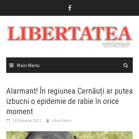
Skip
to
content
Main Menu
Alarmant! În regiunea Cernăuți ar putea
izbucni o epidemie de rabie în orice
moment
18 Апрель 2017
Libertatea