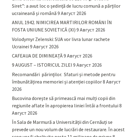
Siret”: a avut loc o ședință de lucru comună a părților
ucraineană și română
9 Август 2026
ANUL 1942. NIMICIREA MARTIRILOR ROMÂNI ÎN
FOSTA UNIUNE SOVIETICĂ (XI)
9 Август 2026
Volodymyr Zelenski: SUA vor livra lunar rachete
Ucrainei
9 Август 2026
CAFEAUA DE DIMINEAȚĂ
9 Август 2026
9 AUGUST – ISTORICUL ZILEI
9 Август 2026
Recomandări părinţilor. Sfaturi și metode pentru
îmbunătățirea memoriei și atenției copiilor
8 Август
2026
Bucovina dorește să primească mai mulți copii din
regiunile aflate în apropierea liniei întâi a frontului
8
Август 2026
În Sala de Marmură a Universității din Cernăuți se
prevede un nou volum de lucrări de restaurare. În acest
scop vor fi cheltuite peste 11 milioane de grivne
8