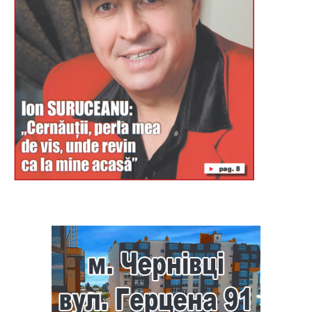
Буковина