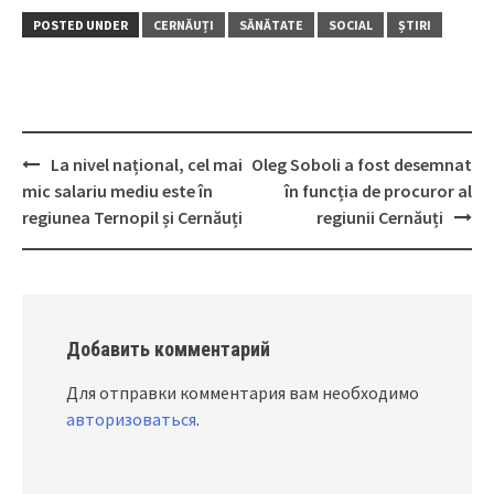
POSTED UNDER
CERNĂUȚI
SĂNĂTATE
SOCIAL
ȘTIRI
La nivel național, cel mai
Oleg Soboli a fost desemnat
Post
mic salariu mediu este în
în funcția de procuror al
navigation
regiunea Ternopil și Cernăuți
regiunii Cernăuți
Добавить комментарий
Для отправки комментария вам необходимо
авторизоваться
.