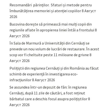
Recomandări părinţilor. Sfaturi și metode pentru
îmbunătățirea memoriei și atenției copiilor
8 Август
2026
Bucovina dorește să primească mai mulți copii din
regiunile aflate în apropierea liniei întâi a frontului
8
Август 2026
În Sala de Marmură a Universității din Cernăuți se
prevede un nou volum de lucrări de restaurare. În acest
scop vor fi cheltuite peste 11 milioane de grivne
8
Август 2026
Polițiștii din regiunea Cernăuți și din România au făcut
schimb de experiență în investigarea eco-
infracțiunilor
8 Август 2026
Se ascundea într-un depozit de fân: în regiunea
Cernăuți, după 11 zile de căutări, a fost reținut
bărbatul care a deschis focul asupra polițiștilor
8
Август 2026