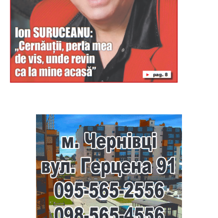
Буковина