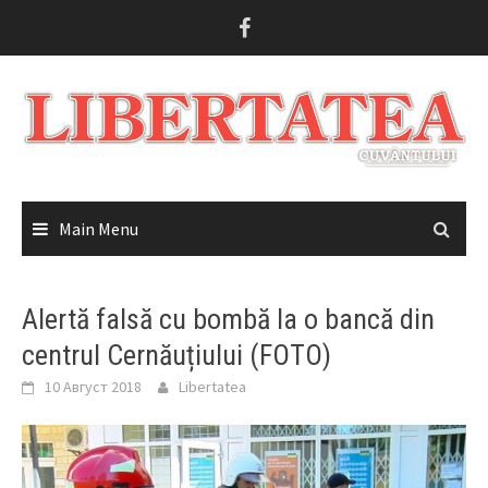
Skip
to
content
Main Menu
Alertă falsă cu bombă la o bancă din
centrul Cernăuțiului (FOTO)
10 Август 2018
Libertatea