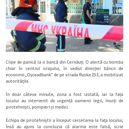
Clipe de panică la o bancă din Cernăuți. O alertă cu bomba
chiar în centrul oraşului, în sediul direcției băncii de
economii „Oșceadbank” de pe strada Ruska 253, a mobilizat
autoritățile.
În doar câteva minute, zona a fost izolată, iar la fața
locului au intervenit de urgență oamenii legii, însoți de
pirotehniști, pompieri și medici.
Echipa de pirotehniștii a început cercetarea la fața locului,
însă au ajuns la concluzia că alarma este falsă, scrie