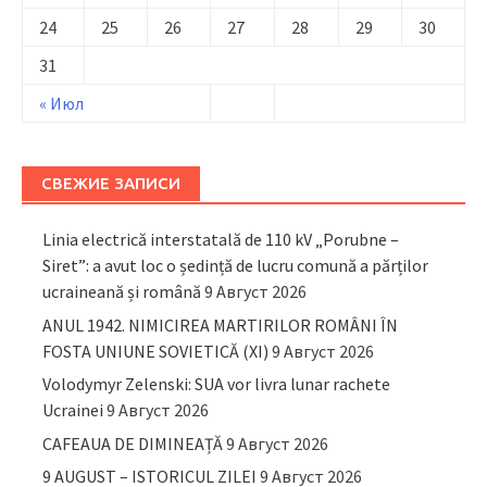
24
25
26
27
28
29
30
31
« Июл
СВЕЖИЕ ЗАПИСИ
Linia electrică interstatală de 110 kV „Porubne –
Siret”: a avut loc o ședință de lucru comună a părților
ucraineană și română
9 Август 2026
ANUL 1942. NIMICIREA MARTIRILOR ROMÂNI ÎN
FOSTA UNIUNE SOVIETICĂ (XI)
9 Август 2026
Volodymyr Zelenski: SUA vor livra lunar rachete
Ucrainei
9 Август 2026
CAFEAUA DE DIMINEAȚĂ
9 Август 2026
9 AUGUST – ISTORICUL ZILEI
9 Август 2026