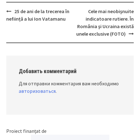
25 de ani de la trecerea în
Cele mai neobişnuite
Post
neființă a lui Ion Vatamanu
indicatoare rutiere. În
navigation
România şi Ucraina există
unele exclusive (FOTO)
Добавить комментарий
Для отправки комментария вам необходимо
авторизоваться
.
Proiect finanțat de