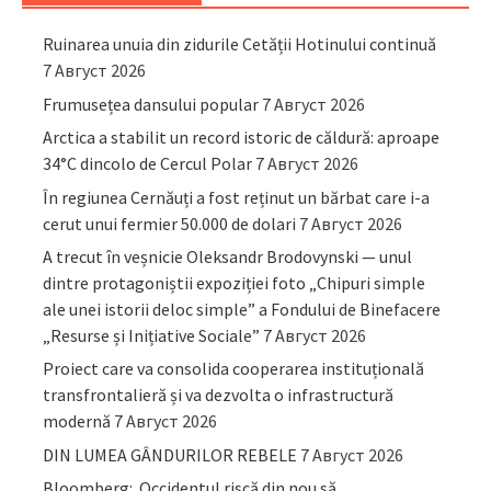
Ruinarea unuia din zidurile Cetății Hotinului continuă
7 Август 2026
Frumusețea dansului popular
7 Август 2026
Arctica a stabilit un record istoric de căldură: aproape
34°C dincolo de Cercul Polar
7 Август 2026
În regiunea Cernăuți a fost reținut un bărbat care i-a
cerut unui fermier 50.000 de dolari
7 Август 2026
A trecut în veșnicie Oleksandr Brodovynski — unul
dintre protagoniștii expoziției foto „Chipuri simple
ale unei istorii deloc simple” a Fondului de Binefacere
„Resurse și Inițiative Sociale”
7 Август 2026
Proiect care va consolida cooperarea instituțională
transfrontalieră și va dezvolta o infrastructură
modernă
7 Август 2026
DIN LUMEA GÂNDURILOR REBELE
7 Август 2026
Bloomberg: Occidentul riscă din nou să