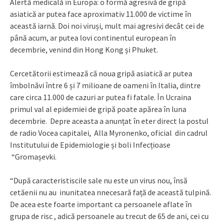
Alertă medicală în Europa: o formă agresivă de gripă
asiatică ar putea face aproximativ 11.000 de victime în
această iarnă. Doi noi viruși, mult mai agresivi decât cei de
până acum, ar putea lovi continentul european în
decembrie, venind din Hong Kong și Phuket.
Cercetătorii estimează că noua gripă asiatică ar putea
îmbolnăvi între 6 și 7 milioane de oameni în Italia, dintre
care circa 11.000 de cazuri ar putea fi fatale. În Ucraina
primul val al epidemiei de gripă poate apărea în luna
decembrie. Depre aceasta a anunțat în eter direct la postul
de radio Vocea capitalei, Alla Myronenko, oficial din cadrul
Institutului de Epidemiologie și boli Infecțioase
“Gromașevki.
“După caracteristiscile sale nu este un virus nou, însă
cetăenii nu au inunitatea nnecesară față de această tulpină.
De acea este foarte important ca persoanele aflate în
grupa de risc , adică persoanele au trecut de 65 de ani, cei cu