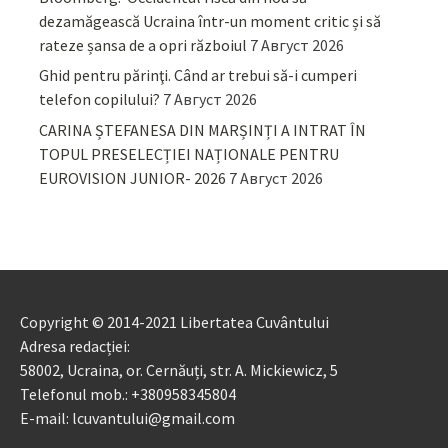
dezamăgească Ucraina într-un moment critic și să
rateze șansa de a opri războiul
7 Август 2026
Ghid pentru părinţi. Când ar trebui să-i cumperi
telefon copilului?
7 Август 2026
CARINA ȘTEFANESA DIN MARȘINȚI A INTRAT ÎN
TOPUL PRESELECȚIEI NAȚIONALE PENTRU
EUROVISION JUNIOR- 2026
7 Август 2026
Copyright © 2014-2021 Libertatea Cuvântului
Adresa redacției:
58002, Ucraina, or. Cernăuți, str. A. Mickiewicz, 5
Telefonul mob.: +380958345804
E-mail: lcuvantului@gmail.com