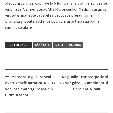
afecțiuni cornice, copiii de la 6 luni până la 5 ani, elevii , să se
vaccineze “, a menționat Alla Myroncenko. Medicii susțin că
virusul gripal este capabil să provoace prenumonie,
bronșită și poate astfel de boli cum ar astma sau bolile
cardiovasculare.
POSTED UNDER
SĂNĂTATE
ȘTIRI
UCRAINA
Meteorologii europeni
Regiunile Transcarpatia și
Post
avertizează: Iarna 2016-2017
Lviv vor găzdui Campionatul
navigation
va fi cea mai friguroasă din
Ucrainei la Raliu
ultimul secol