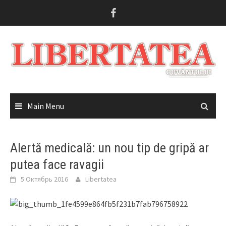
Skip
to
content
Main Menu
Alertă medicală: un nou tip de gripă ar
putea face ravagii
5 Октябрь 2016
Libertatea