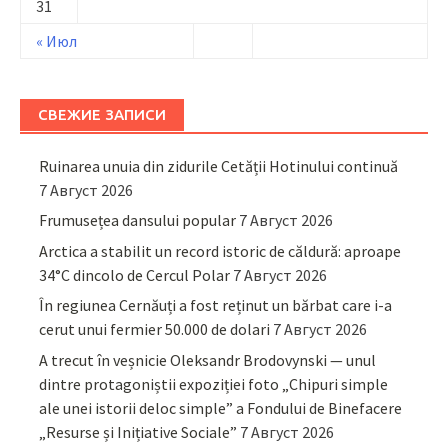
31
« Июл
СВЕЖИЕ ЗАПИСИ
Ruinarea unuia din zidurile Cetății Hotinului continuă
7 Август 2026
Frumusețea dansului popular
7 Август 2026
Arctica a stabilit un record istoric de căldură: aproape
34°C dincolo de Cercul Polar
7 Август 2026
În regiunea Cernăuți a fost reținut un bărbat care i-a
cerut unui fermier 50.000 de dolari
7 Август 2026
A trecut în veșnicie Oleksandr Brodovynski — unul
dintre protagoniștii expoziției foto „Chipuri simple
ale unei istorii deloc simple” a Fondului de Binefacere
„Resurse și Inițiative Sociale”
7 Август 2026