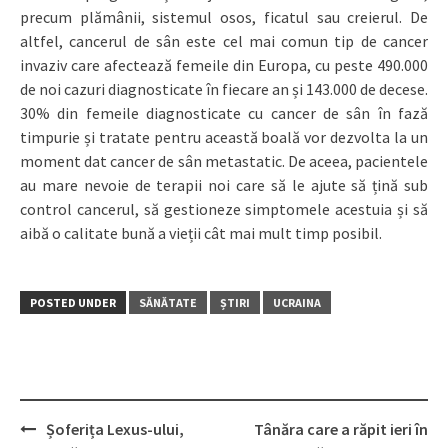
precum plămânii, sistemul osos, ficatul sau creierul. De
altfel, cancerul de sân este cel mai comun tip de cancer
invaziv care afectea­ză femeile din Europa, cu peste 490.000
de noi cazuri diagnosticate în fiecare an și 143.000 de decese.
30% din femeile diagnosticate cu cancer de sân în fază
timpurie și tratate pentru această boală vor dezvolta la un
moment dat cancer de sân metastatic. De aceea, pacientele
au mare nevoie de terapii noi care să le ajute să țină sub
control cancerul, să gestioneze simptomele acestuia și să
aibă o calitate bună a vieții cât mai mult timp posibil.
POSTED UNDER
SĂNĂTATE
ȘTIRI
UCRAINA
Șoferița Lexus-ului,
Tânăra care a răpit ieri în