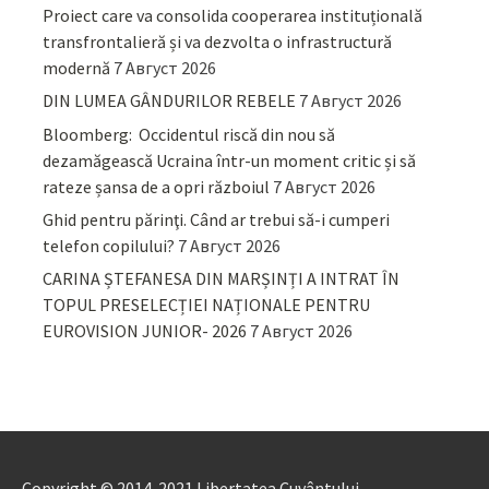
Proiect care va consolida cooperarea instituțională
transfrontalieră și va dezvolta o infrastructură
modernă
7 Август 2026
DIN LUMEA GÂNDURILOR REBELE
7 Август 2026
Bloomberg: Occidentul riscă din nou să
dezamăgească Ucraina într-un moment critic și să
rateze șansa de a opri războiul
7 Август 2026
Ghid pentru părinţi. Când ar trebui să-i cumperi
telefon copilului?
7 Август 2026
CARINA ȘTEFANESA DIN MARȘINȚI A INTRAT ÎN
TOPUL PRESELECȚIEI NAȚIONALE PENTRU
EUROVISION JUNIOR- 2026
7 Август 2026
Copyright © 2014-2021 Libertatea Cuvântului