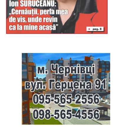
Буковина