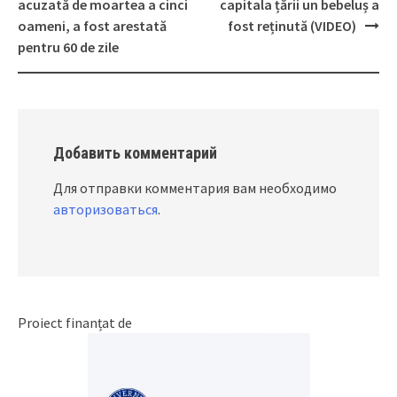
Post
acuzată de moartea a cinci
capitala țării un bebeluș a
navigation
oameni, a fost arestată
fost reținută (VIDEO)
pentru 60 de zile
Добавить комментарий
Для отправки комментария вам необходимо
авторизоваться
.
Proiect finanțat de