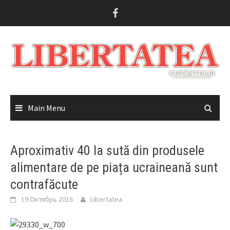
Skip
to
content
Main Menu
Aproximativ 40 la sută din produsele
alimentare de pe piața ucraineană sunt
contrafăcute
19 Октябрь 2016
Libertatea