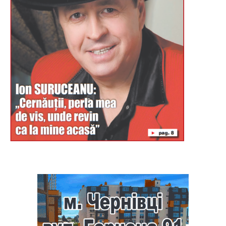
Буковина