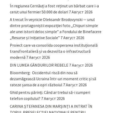
În regiunea Cernăuți a fost reținut un bărbat care i-a
cerut unui fermier 50.000 de dolari
7 Август 2026
A trecut în veșnicie Oleksandr Brodovynski — unul
dintre protagoniștii expoziției foto „Chipuri simple
ale unei istorii deloc simple” a Fondului de Binefacere
„Resurse și Inițiative Sociale”
7 Август 2026
Proiect care va consolida cooperarea instituțională
transfrontalieră și va dezvolta o infrastructură
modernă
7 Август 2026
DIN LUMEA GÂNDURILOR REBELE
7 Август 2026
Bloomberg: Occidentul riscă din nou să
dezamăgească Ucraina într-un moment critic și să
rateze șansa de a opri războiul
7 Август 2026
Ghid pentru părinţi. Când ar trebui să-i cumperi
telefon copilului?
7 Август 2026
CARINA ȘTEFANESA DIN MARȘINȚI A INTRAT ÎN
TOPUL PRESELECȚIEI NAȚIONALE PENTRU