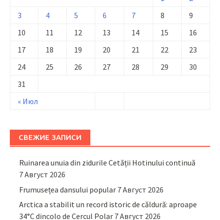
3
4
5
6
7
8
9
10
11
12
13
14
15
16
17
18
19
20
21
22
23
24
25
26
27
28
29
30
31
« Июл
СВЕЖИЕ ЗАПИСИ
Ruinarea unuia din zidurile Cetății Hotinului continuă
7 Август 2026
Frumusețea dansului popular
7 Август 2026
Arctica a stabilit un record istoric de căldură: aproape
34°C dincolo de Cercul Polar
7 Август 2026