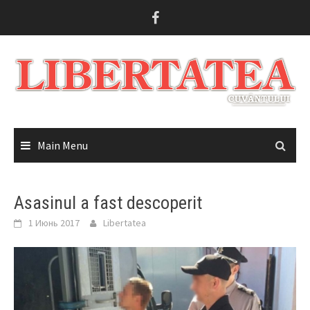
Skip
to
content
Main Menu
Asasinul a fast descoperit
1 Июнь 2017
Libertatea