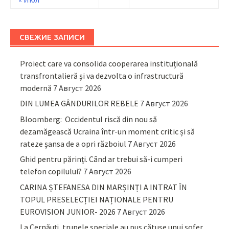
СВЕЖИЕ ЗАПИСИ
Proiect care va consolida cooperarea instituțională
transfrontalieră și va dezvolta o infrastructură
modernă
7 Август 2026
DIN LUMEA GÂNDURILOR REBELE
7 Август 2026
Bloomberg: Occidentul riscă din nou să
dezamăgească Ucraina într-un moment critic și să
rateze șansa de a opri războiul
7 Август 2026
Ghid pentru părinţi. Când ar trebui să-i cumperi
telefon copilului?
7 Август 2026
CARINA ȘTEFANESA DIN MARȘINȚI A INTRAT ÎN
TOPUL PRESELECȚIEI NAȚIONALE PENTRU
EUROVISION JUNIOR- 2026
7 Август 2026
La Cernăuți, trupele speciale au pus cătușe unui șofer