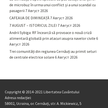
de microbuz în urma unui conflict și a unui scandal cu
pasagerii
7 Август 2026
CAFEAUA DE DIMINEAȚĂ
7 Август 2026
7 AUGUST – ISTORICUL ZILEI
7 Август 2026
Andrii Sybiga: RF încearcă să provoace o nouă criză
alimentară globală prin atacuri asupra navelor civile
6
Август 2026
Trei comunități din regiunea Cernăuți au primit seturi
de centrale electrice solare
6 Август 2026
Copyright © 2014-2021 Libertatea Cuvântului
Adresa redacției:
58002, Ucraina, or. Cernăuți, str. A. Mickiewicz, 5