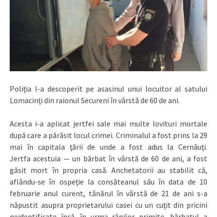
Poliţia l-a descoperit pe asasinul unui locuitor al satului
Lomacinţi din raionul Secureni în vârstă de 60 de ani.
Acesta i-a aplicat jertfei sale mai multe lovituri mortale
după care a părăsit locul crimei. Criminalul a fost prins la 29
mai în capitala ţării de unde a fost adus la Cernăuţi.
Jertfa acestuia — un bărbat în vârstă de 60 de ani, a fost
găsit mort în propria casă. Anchetatorii au stabilit că,
aflându-se în ospeţie la consăteanul său în data de 10
februarie anul curent, tânărul în vârstă de 21 de ani s-a
năpustit asupra proprietarului casei cu un cuţit din pricini
neidentificate încă. în urma rănilor primite, bărbatul a