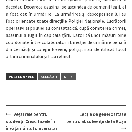
decedat. Deoarece asasinul se ascundea de oamenii legii, el
a fost dat în urmărire. La urmărirea şi descoperirea lui au
fost orientate toate direcţiile Poliţiei Naţionale. Lucrătorii
operativi ai poliţiei au constatat că, după comiterea crimei,
asasinul a fugit în capitala ţării. Datorită unor măsuri bine
coordonate între colaboratorii Direcţiei de urmărire penală
din Cernăuţi şi colegii kieveni, poliţiştii au identificat locul
aflării criminalului şi l-au reţinut.
POSTED UNDER
CERNĂUȚI
ȘTIRI
Vești rele pentru
Lecție de generozitate
Post
studenți. Cresc taxele în
pentru absolvenții de la Roșa
navigation
învățământul universitar