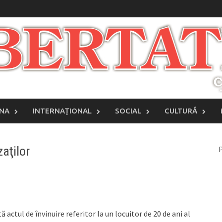
INA
INTERNAŢIONAL
SOCIAL
CULTURĂ
aţilor
P
 actul de învinuire referitor la un locuitor de 20 de ani al