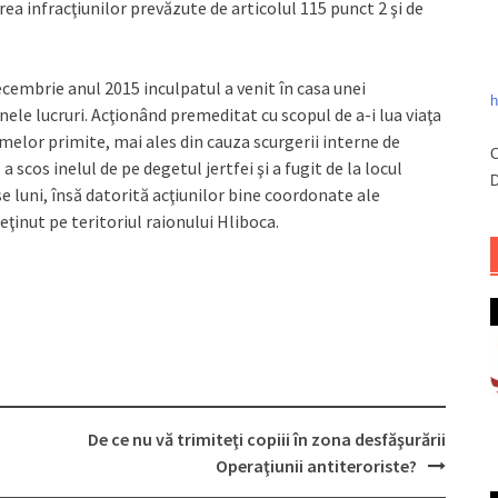
ea infracţiunilor prevăzute de articolul 115 punct 2 şi de
ecembrie anul 2015 inculpatul a venit în casa unei
h
unele lucruri. Acţionând premeditat cu scopul de a-i lua viaţa
umelor primite, mai ales din cauza scurgerii interne de
C
 scos inelul de pe degetul jertfei şi a fugit de la locul
D
e luni, însă datorită acţiunilor bine coordonate ale
reţinut pe teritoriul raionului Hliboca.
De ce nu vă trimiteţi copiii în zona desfăşurării
Operaţiunii antiteroriste?