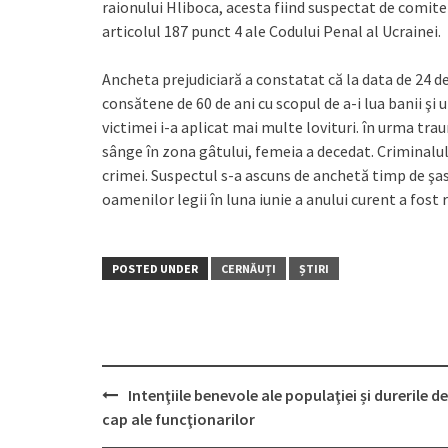
raionului Hliboca, acesta fiind suspectat de comiter
articolul 187 punct 4 ale Codului Penal al Ucrainei.
Ancheta prejudiciară a constatat că la data de 24 d
consătene de 60 de ani cu scopul de a-i lua banii şi 
victimei i-a aplicat mai multe lovituri. în urma tra
sânge în zona gâtului, femeia a decedat. Criminalul a
crimei. Suspectul s-a ascuns de anchetă timp de şas
oamenilor legii în luna iunie a anului curent a fost 
POSTED UNDER
CERNĂUȚI
ȘTIRI
Intenţiile benevole ale populaţiei și durerile de
Post
cap ale funcţionarilor
navigation