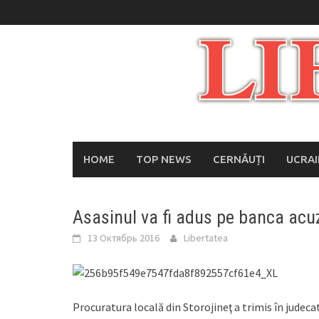
Skip
to
content
HOME
TOP NEWS
CERNĂUȚI
UCRA
Asasinul va fi adus pe banca acuz
13 Октябрь 2016
Libertatea
Procuratura locală din Storojineţ a trimis în judecată