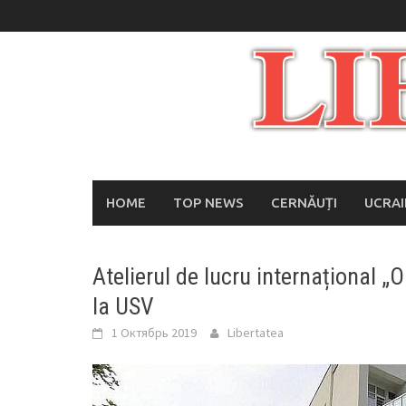
Skip
to
content
HOME
TOP NEWS
CERNĂUȚI
UCRA
Atelierul de lucru internațional „
la USV
1 Октябрь 2019
Libertatea