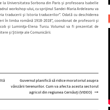
de la Universitatea Sorbona din Paris și profesoara Isabelle
cadrul workshop-ului, cu sprijinul Sandei-Maria Ardeleanu va
ria traducerii şi Istoria traducerilor”. Odată cu deschiderea
ceri în limba română 1918-2018”, coordonat de profesorii şi
acob și Luminiţa-Elena Turcu. Volumul va fi prezentat de
tere și Științe ale Comunicării.
ltă
Guvernul planifică să ridice moratoriul asupra
vânzării terenurilor. Cum va afecta acesta sectorul
agricol din regiunea Cernăuți (VIDEO)