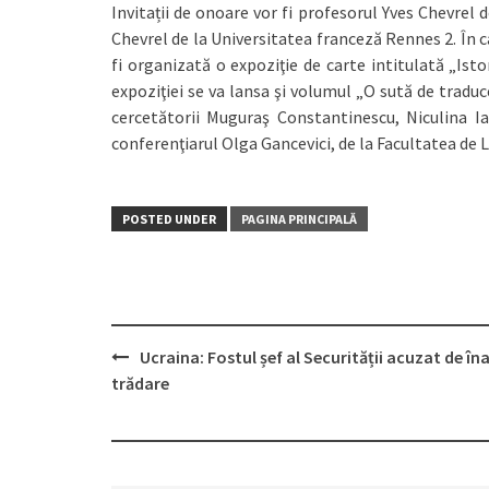
Invitații de onoare vor fi profesorul Yves Chevrel 
Chevrel de la Universitatea franceză Rennes 2. În 
fi organizată o expoziţie de carte intitulată „Isto
expoziţiei se va lansa şi volumul „O sută de tradu
cercetătorii Muguraş Constantinescu, Niculina I
conferenţiarul Olga Gancevici, de la Facultatea de Li
POSTED UNDER
PAGINA PRINCIPALĂ
Ucraina: Fostul șef al Securității acuzat de îna
Post
trădare
navigation