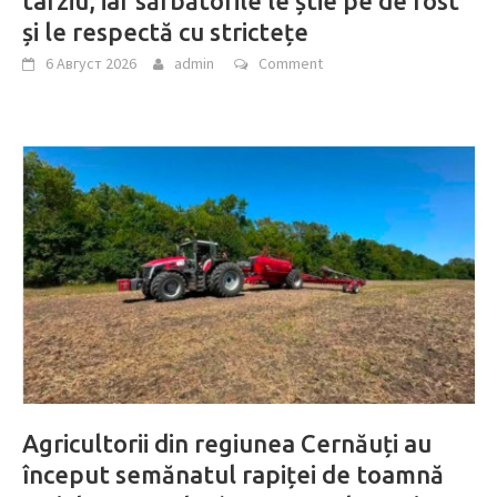
târziu, iar sărbătorile le știe pe de rost
și le respectă cu strictețe
6 Август 2026
admin
Comment
Agricultorii din regiunea Cernăuți au
început semănatul rapiței de toamnă