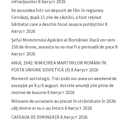
infracțiunilor
8 Август 2026
Se ascundea într-un depozit de fân: în regiunea
Cernăuți, după 11 zile de căutări, a fost reținut
bărbatul care a deschis focul asupra polițiștilor
8
Август 2026
Șeful Ministerului Apărării al României: Dacă vor veni
150 de drone, aceasta nu va mai fi o perioadă de pace
8
Август 2026
ANUL 1942. NIMICIREA MARTIRILOR ROMÂNI ÎN
FOSTA UNIUNE SOVIETICĂ (X)
8 Август 2026
Moment astrologic. Trei zodii vor avea un weekend de
excepție pe 8 și 9 august. Astrele anunță zile pline de
motive de bucurie
8 Август 2026
Milioane de ucraineni au plecat în străinătate în 2026:
câți dintre ei nu s-au întors
8 Август 2026
CAFEAUA DE DIMINEAȚĂ
8 Август 2026