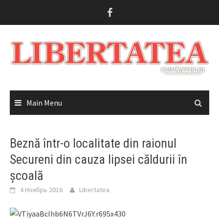
Skip
to
content
Main Menu
Beznă într-o localitate din raionul
Secureni din cauza lipsei căldurii în
școală
4 Ноябрь 2016
Libertatea