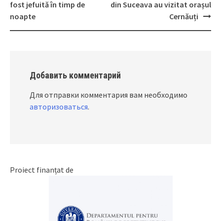
Post
fost jefuită în timp de
din Suceava au vizitat orașul
navigation
noapte
Cernăuți
Добавить комментарий
Для отправки комментария вам необходимо
авторизоваться
.
Proiect finanțat de