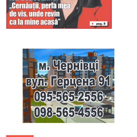
Буковина