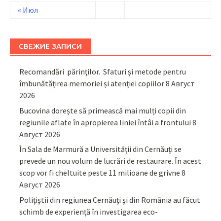
« Июл
СВЕЖИЕ ЗАПИСИ
Recomandări părinţilor. Sfaturi și metode pentru
îmbunătățirea memoriei și atenției copiilor
8 Август
2026
Bucovina dorește să primească mai mulți copii din
regiunile aflate în apropierea liniei întâi a frontului
8
Август 2026
În Sala de Marmură a Universității din Cernăuți se
prevede un nou volum de lucrări de restaurare. În acest
scop vor fi cheltuite peste 11 milioane de grivne
8
Август 2026
Polițiștii din regiunea Cernăuți și din România au făcut
schimb de experiență în investigarea eco-