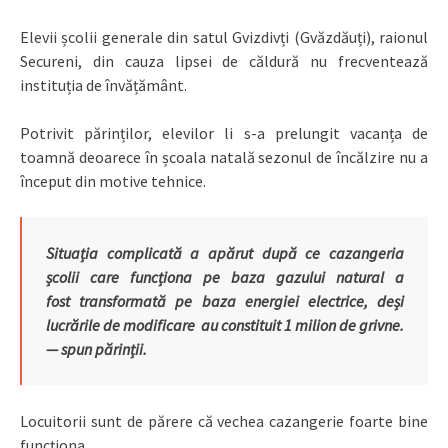
Elevii școlii generale din satul Gvizdivți (Gvăzdăuți), raionul
Secureni, din cauza lipsei de căldură nu frecventează
instituția de învățământ.
Potrivit părinților, elevilor li s-a prelungit vacanța de
toamnă deoarece în școala natală sezonul de încălzire nu a
început din motive tehnice.
Situația complicată a apărut după ce cazangeria
școlii care funcționa pe baza gazului natural a
fost transformată pe baza energiei electrice, deși
lucrările de modificare au constituit 1 milion de grivne.
— spun părinții.
Locuitorii sunt de părere că vechea cazangerie foarte bine
funcționa.