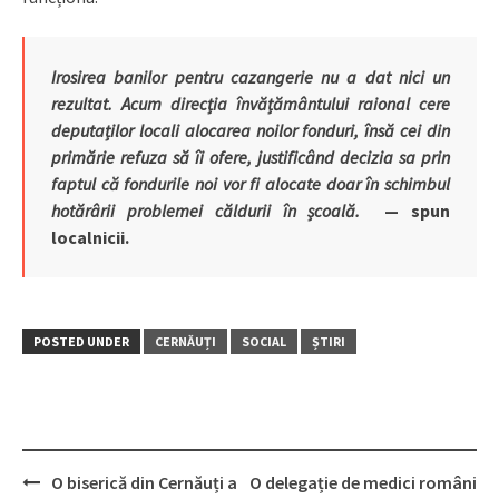
Irosirea banilor pentru cazangerie nu a dat nici un
rezultat. Acum direcția învățământului raional cere
deputaților locali alocarea noilor fonduri, însă cei din
primărie refuza să îi ofere, justificând decizia sa prin
faptul că fondurile noi vor fi alocate doar în schimbul
hotărârii problemei căldurii în școală.
— spun
localnicii.
POSTED UNDER
CERNĂUȚI
SOCIAL
ȘTIRI
O biserică din Cernăuți a
O delegație de medici români