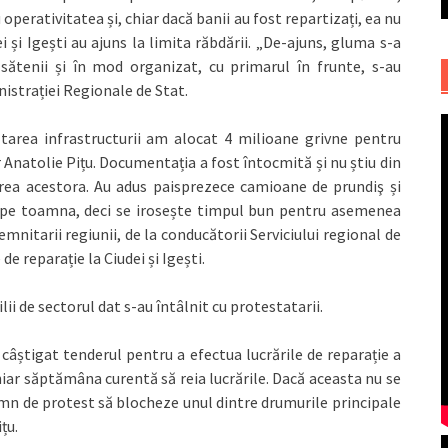
 operativitatea și, chiar dacă banii au fost repartizați, ea nu
ei și Igești au ajuns la limita răbdării. „De-ajuns, gluma s-a
sătenii și în mod organizat, cu primarul în frunte, s-au
nistrației Regionale de Stat.
tarea infrastructurii am alocat 4 milioane grivne pentru
natolie Pițu. Documentația a fost întocmită și nu știu din
erea acestora. Au adus paisprezece camioane de prundiş și
epe toamna, deci se irosește timpul bun pentru asemenea
 demnitarii regiunii, de la conducătorii Serviciului regional de
de reparație la Ciudei și Igești.
ii de sectorul dat s-au întâlnit cu protestatarii.
 câștigat tenderul pentru a efectua lucrările de reparație a
chiar săptămâna curentă să reia lucrările. Dacă aceasta nu se
semn de protest să blocheze unul dintre drumurile principale
țu.