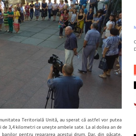
h
C
D
munitatea Teritorială Unită, au sperat că astfel vor putea
 de 3,4 kilometri ce unește ambele sate. La al doilea an de
i banilor pentru repararea acestui drum. Dar, din păcate,