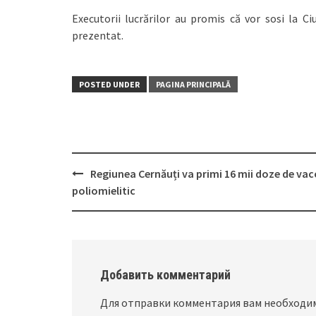
Executorii lucrărilor au promis că vor sosi la Ci
prezentat.
POSTED UNDER
PAGINA PRINCIPALĂ
Regiunea Cernăuți va primi 16 mii doze de vac
Post
poliomielitic
navigation
Добавить комментарий
Для отправки комментария вам необход