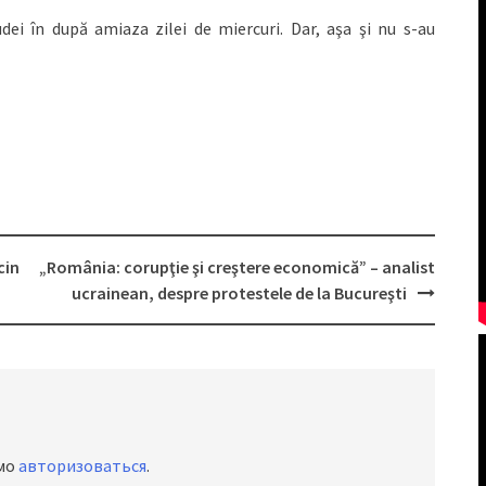
udei în după amiaza zilei de miercuri. Dar, aşa şi nu s-au
cin
„România: corupţie şi creştere economică” – analist
ucrainean, despre protestele de la Bucureşti
имо
авторизоваться
.