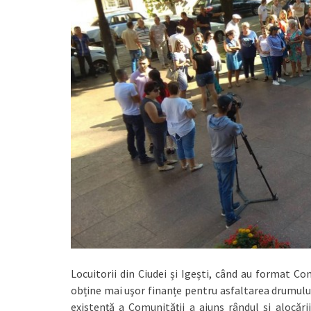
Locuitorii din Ciudei și Igești, când au format Co
obține mai uşor finanțe pentru asfaltarea drumului
existență a Comunității a ajuns rândul și alocări