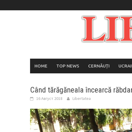
Skip
to
content
HOME
TOP NEWS
CERNĂUȚI
UCRA
Când tărăgăneala încearcă răbda
16 Август 2018
Libertatea