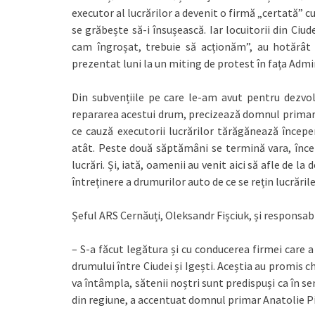
executor al lucrărilor a devenit o firmă „certată” cu
se grăbește să-i însușească. Iar locuitorii din Ciud
cam îngroșat, trebuie să acționăm”, au hotărât 
prezentat luni la un miting de protest în fața Admi
Din subvențiile pe care le-am avut pentru dezvol
repararea acestui drum, precizează domnul primar A
ce cauză executorii lucrărilor tărăgănează încep
atât. Peste două săptămâni se termină vara, înc
lucrări. Și, iată, oamenii au venit aici să afle de la
întreținere a drumurilor auto de ce se rețin lucrările 
Șeful ARS Cernăuți, Oleksandr Fișciuk, și responsabil
– S-a făcut legătura și cu conducerea firmei care a
drumului între Ciudei și Igești. Aceștia au promis 
va întâmpla, sătenii noștri sunt predispuși ca în 
din regiune, a accentuat domnul primar Anatolie Pi