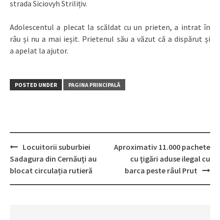
strada Siciovyh Strilițiv.
Adolescentul a plecat la scăldat cu un prieten, a intrat în
râu și nu a mai ieșit. Prietenul său a văzut că a dispărut și
a apelat la ajutor.
POSTED UNDER
PAGINA PRINCIPALĂ
Locuitorii suburbiei
Aproximativ 11.000 pachete
Post
Sadagura din Cernăuţi au
cu ţigări aduse ilegal cu
navigation
blocat circulația rutieră
barca peste râul Prut