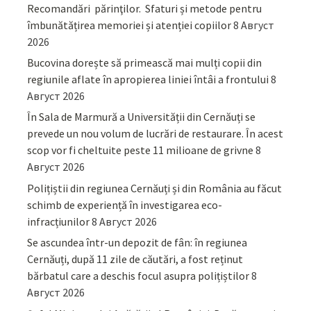
Recomandări părinţilor. Sfaturi și metode pentru
îmbunătățirea memoriei și atenției copiilor
8 Август
2026
Bucovina dorește să primească mai mulți copii din
regiunile aflate în apropierea liniei întâi a frontului
8
Август 2026
În Sala de Marmură a Universității din Cernăuți se
prevede un nou volum de lucrări de restaurare. În acest
scop vor fi cheltuite peste 11 milioane de grivne
8
Август 2026
Polițiștii din regiunea Cernăuți și din România au făcut
schimb de experiență în investigarea eco-
infracțiunilor
8 Август 2026
Se ascundea într-un depozit de fân: în regiunea
Cernăuți, după 11 zile de căutări, a fost reținut
bărbatul care a deschis focul asupra polițiștilor
8
Август 2026