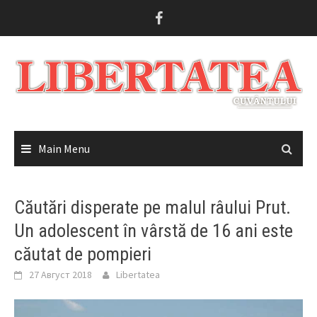
Skip
to
content
Main Menu
Căutări disperate pe malul râului Prut.
Un adolescent în vârstă de 16 ani este
căutat de pompieri
27 Август 2018
Libertatea