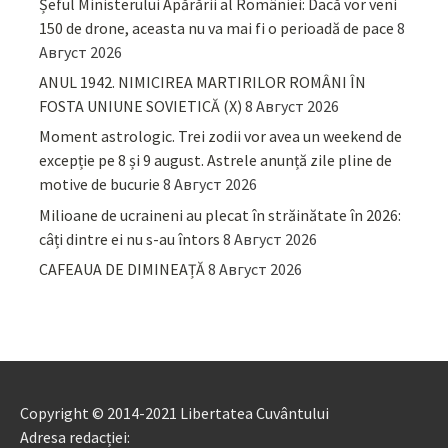
Șeful Ministerului Apărării al României: Dacă vor veni
150 de drone, aceasta nu va mai fi o perioadă de pace
8
Август 2026
ANUL 1942. NIMICIREA MARTIRILOR ROMÂNI ÎN
FOSTA UNIUNE SOVIETICĂ (X)
8 Август 2026
Moment astrologic. Trei zodii vor avea un weekend de
excepție pe 8 și 9 august. Astrele anunță zile pline de
motive de bucurie
8 Август 2026
Milioane de ucraineni au plecat în străinătate în 2026:
câți dintre ei nu s-au întors
8 Август 2026
CAFEAUA DE DIMINEAȚĂ
8 Август 2026
Copyright © 2014-2021 Libertatea Cuvântului
Adresa redacției: