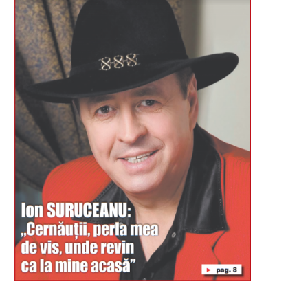
Буковина