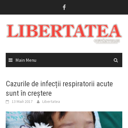
Skip
to
content
Main Menu
Cazurile de infecții respiratorii acute
sunt în creștere
13 Май 2017
Libertatea