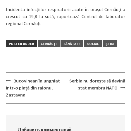
Incidenta infecțiilor respiratorii acute în orașul Cernăuți a
crescut cu 19,8 la sută, raportează Centrul de laborator
regional Cernăuți.
POSTED UNDER
CERNĂUȚI
SĂNĂTATE
SOCIAL
ȘTIRI
Bucovinean înjunghiat
Serbia nu dorește să devină
Post
într-o piață din raionul
stat membru NATO
navigation
Zastavna
Добавить комментарий