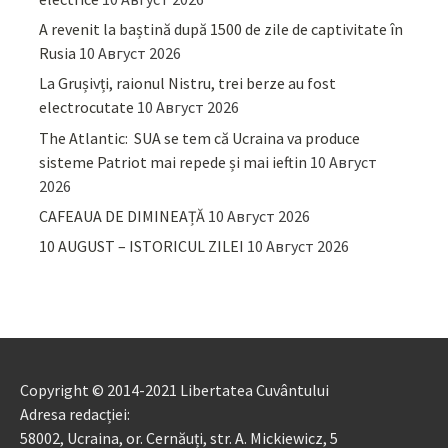
A revenit la baștină după 1500 de zile de captivitate în
Rusia
10 Август 2026
La Grușivți, raionul Nistru, trei berze au fost
electrocutate
10 Август 2026
The Atlantic: SUA se tem că Ucraina va produce
sisteme Patriot mai repede și mai ieftin
10 Август
2026
CAFEAUA DE DIMINEAȚĂ
10 Август 2026
10 AUGUST – ISTORICUL ZILEI
10 Август 2026
Copyright © 2014-2021 Libertatea Cuvântului
Adresa redacției:
58002, Ucraina, or. Cernăuți, str. A. Mickiewicz, 5