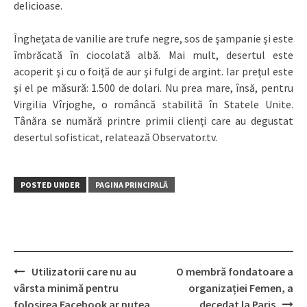
delicioase.
Îngheţata de vanilie are trufe negre, sos de şampanie şi este
îmbrăcată în ciocolată albă. Mai mult, desertul este
acoperit şi cu o foiţă de aur şi fulgi de argint. Iar preţul este
şi el pe măsură: 1.500 de dolari. Nu prea mare, însă, pentru
Virgilia Vîrjoghe, o româncă stabilită în Statele Unite.
Tânăra se numără printre primii clienţi care au degustat
desertul sofisticat, relatează Observator.tv.
POSTED UNDER
PAGINA PRINCIPALĂ
Utilizatorii care nu au
O membră fondatoare a
Post
vârsta minimă pentru
organizației Femen, a
navigation
folosirea Facebook ar putea
decedat la Paris