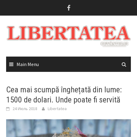
Skip
to
content
Main Menu
Cea mai scumpă înghețată din lume:
1500 de dolari. Unde poate fi servită
24 Июль 2018
Libertatea