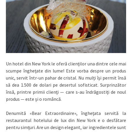
Un hotel din New York le oferă clienţilor una dintre cele mai
scumpe îngheţate din lume! Este vorba despre un produs
unic, servit într-un pahar de cristal. Nu mulţi îşi permit însă
să dea 1.500 de dolari pe desertul sofisticat. Surprinzător
însă, printre primii clienţi — care s-au îndrăgostiţi de noul
produs — este şi o româncă.
Denumită «Bear Extraordinaire», îngheţata servită la
restaurantul hotelului de lux din New York e o desfătare
pentru simţuri. Are un design elegant, iar ingredientele sunt