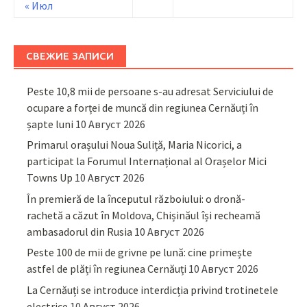
« Июл
СВЕЖИЕ ЗАПИСИ
Peste 10,8 mii de persoane s-au adresat Serviciului de
ocupare a forței de muncă din regiunea Cernăuți în
șapte luni
10 Август 2026
Primarul orașului Noua Suliță, Maria Nicorici, a
participat la Forumul Internațional al Orașelor Mici
Towns Up
10 Август 2026
În premieră de la începutul războiului: o dronă-
rachetă a căzut în Moldova, Chișinăul își recheamă
ambasadorul din Rusia
10 Август 2026
Peste 100 de mii de grivne pe lună: cine primește
astfel de plăți în regiunea Cernăuți
10 Август 2026
La Cernăuți se introduce interdicția privind trotinetele
electrice
10 Август 2026