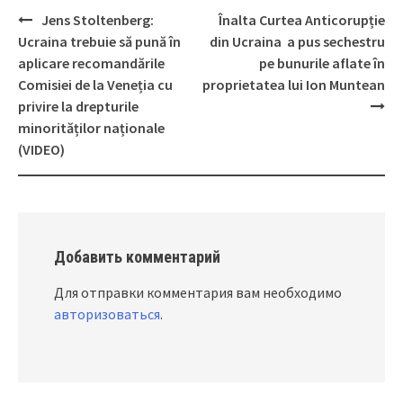
Jens Stoltenberg:
Înalta Curtea Anticorupție
Post
Ucraina trebuie să pună în
din Ucraina a pus sechestru
navigation
aplicare recomandările
pe bunurile aflate în
Comisiei de la Veneția cu
proprietatea lui Ion Muntean
privire la drepturile
minorităților naționale
(VIDEO)
Добавить комментарий
Для отправки комментария вам необходимо
авторизоваться
.