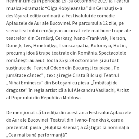
Reamintim că în perioada 19-30 octombrie 2019 la Teatrul
muzical-dramatic “Olga Kobyleanska” din Cernăuţi s- a
desfășurat ediția ordinară a Festivalului de comedie
Aplauzele de Aur ale Bucovinei. Pe parcursul a 12 zile, pe
scena teatrului cernăuțean au urcat cele mai bune trupe ale
teatrelor din Cernăuți, Cerkasy, Ivano-Frankivsk, Herson,
Donețk, Lviv, Hmelnițkyi, Transcarpatia, Kolomyia, Hotin,
precum și două trupe teatrale din România. Spectacolele
românești au avut loc la 25 și 29 octombrie și au fost
susținute de Teatrul Odeon din București cu piesa „Pe
jumătate cântec” , text și regie Crista Bilciu și Teatrul
„Mihai Eminescu” din Botoșani cu piesa „Îmbătați de
dragoste” în regia artistică a lui Alexandru Vasilachi, Artist
al Poporului din Republica Moldova.
De menționat că la ediția din acest an a Festivalui Aplauzele
de Aur ale Bucovinei Teatrul din Ivano-Frankivsk, care a
prezentat piesa „Huțulka Ksenia”, a câștigat la nominația
„Cea mai bună performanță”.