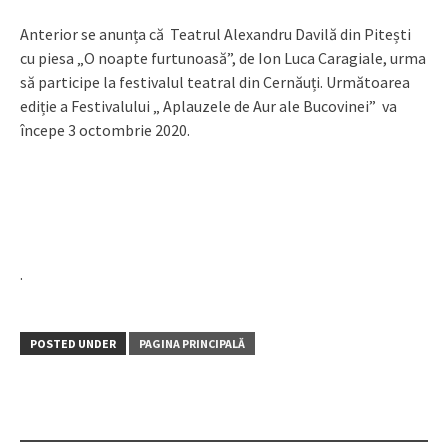
Anterior se anunța că Teatrul Alexandru Davilă din Pitești
cu piesa „O noapte furtunoasă”, de Ion Luca Caragiale, urma
să participe la festivalul teatral din Cernăuți. Următoarea
ediție a Festivalului „ Aplauzele de Aur ale Bucovinei” va
începe 3 octombrie 2020.
.
POSTED UNDER
PAGINA PRINCIPALĂ