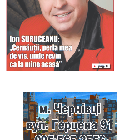
Буковина