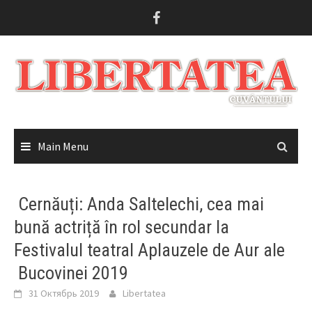
Skip
to
content
Main Menu
Cernăuți: Anda Saltelechi, cea mai
bună actriță în rol secundar la
Festivalul teatral Aplauzele de Aur ale
Bucovinei 2019
31 Октябрь 2019
Libertatea