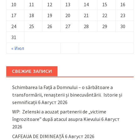
10
11
12
13
14
15
16
17
18
19
20
21
22
23
24
25
26
27
28
29
30
31
« Июл
СВЕЖИЕ ЗАПИСИ
Schimbarea la Față a Domnului – o sărbătoare a
transformării, renașterii și binecuvântării. Istorie și
semnificații
6 Август 2026
WP: Zelenski a acuzat partenerii de „victime
îngrozitoare” după atacul asupra Kievului
6 Август
2026
CAFEAUA DE DIMINEAȚĂ
6 Август 2026