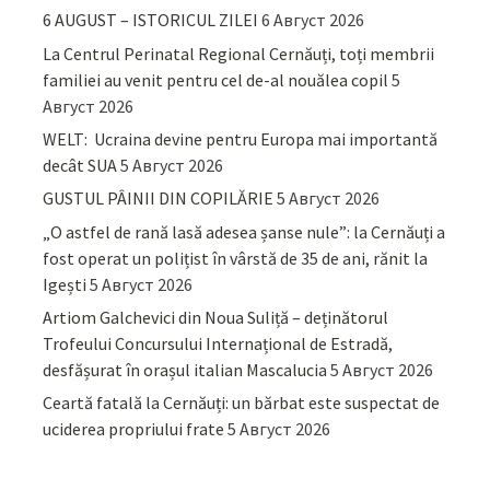
6 AUGUST – ISTORICUL ZILEI
6 Август 2026
La Centrul Perinatal Regional Cernăuți, toți membrii
familiei au venit pentru cel de-al nouălea copil
5
Август 2026
WELT: Ucraina devine pentru Europa mai importantă
decât SUA
5 Август 2026
GUSTUL PÂINII DIN COPILĂRIE
5 Август 2026
„O astfel de rană lasă adesea șanse nule”: la Cernăuți a
fost operat un polițist în vârstă de 35 de ani, rănit la
Igești
5 Август 2026
Artiom Galchevici din Noua Suliță – deținătorul
Trofeului Concursului Internațional de Estradă,
desfășurat în orașul italian Mascalucia
5 Август 2026
Ceartă fatală la Cernăuți: un bărbat este suspectat de
uciderea propriului frate
5 Август 2026