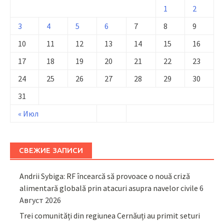
1
2
3
4
5
6
7
8
9
10
11
12
13
14
15
16
17
18
19
20
21
22
23
24
25
26
27
28
29
30
31
« Июл
СВЕЖИЕ ЗАПИСИ
Andrii Sybiga: RF încearcă să provoace o nouă criză
alimentară globală prin atacuri asupra navelor civile
6
Август 2026
Trei comunități din regiunea Cernăuți au primit seturi