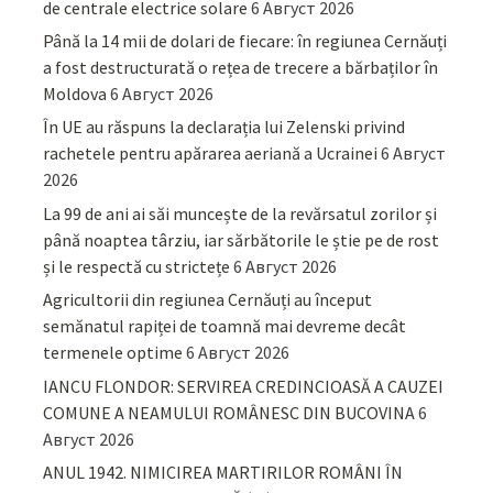
de centrale electrice solare
6 Август 2026
Până la 14 mii de dolari de fiecare: în regiunea Cernăuți
a fost destructurată o rețea de trecere a bărbaților în
Moldova
6 Август 2026
În UE au răspuns la declarația lui Zelenski privind
rachetele pentru apărarea aeriană a Ucrainei
6 Август
2026
La 99 de ani ai săi muncește de la revărsatul zorilor și
până noaptea târziu, iar sărbătorile le știe pe de rost
și le respectă cu strictețe
6 Август 2026
Agricultorii din regiunea Cernăuți au început
semănatul rapiței de toamnă mai devreme decât
termenele optime
6 Август 2026
IANCU FLONDOR: SERVIREA CREDINCIOASĂ A CAUZEI
COMUNE A NEAMULUI ROMÂNESC DIN BUCOVINA
6
Август 2026
ANUL 1942. NIMICIREA MARTIRILOR ROMÂNI ÎN