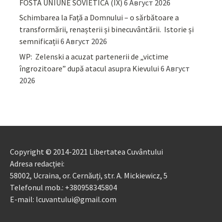
FOSTA UNIUNE SOVIETICĂ (IX)
6 Август 2026
Schimbarea la Față a Domnului – o sărbătoare a
transformării, renașterii și binecuvântării. Istorie și
semnificații
6 Август 2026
WP: Zelenski a acuzat partenerii de „victime
îngrozitoare” după atacul asupra Kievului
6 Август
2026
Copyright © 2014-2021 Libertatea Cuvântului
Adresa redacției:
58002, Ucraina, or. Cernăuți, str. A. Mickiewicz, 5
Telefonul mob.: +380958345804
E-mail: lcuvantului@gmail.com