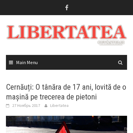
Skip
to
content
Main Menu
Cernăuți: O tânăra de 17 ani, lovită de o
mașină pe trecerea de pietoni
27 Ноябрь 2017
Libertatea