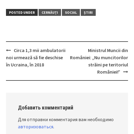
POSTED UNDER
CERNĂUȚI
SOCIAL
ȘTIRI
Circa 1,3 mii ambulatorii
Ministrul Muncii din
Post
noi urmează să fie deschise
României: „Nu muncitorilor
navigation
în Ucraina, în 2018
străini pe teritoriul
României!”
Добавить комментарий
Для отправки комментария вам необходимо
авторизоваться
.