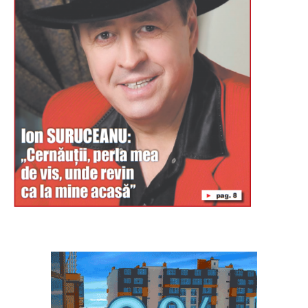
Буковина