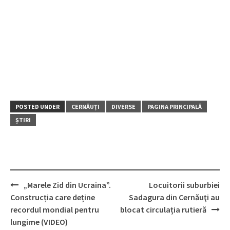
POSTED UNDER
CERNĂUȚI
DIVERSE
PAGINA PRINCIPALĂ
ȘTIRI
„Marele Zid din Ucraina”.
Locuitorii suburbiei
Post
Construcția care deține
Sadagura din Cernăuţi au
navigation
recordul mondial pentru
blocat circulația rutieră
lungime (VIDEO)