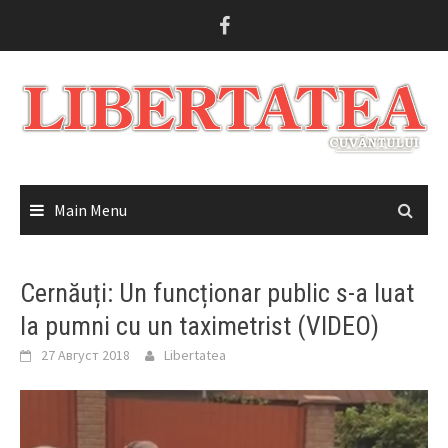
Skip
to
content
Main Menu
Cernăuți: Un funcționar public s-a luat
la pumni cu un taximetrist (VIDEO)
27 Август 2018
Libertatea