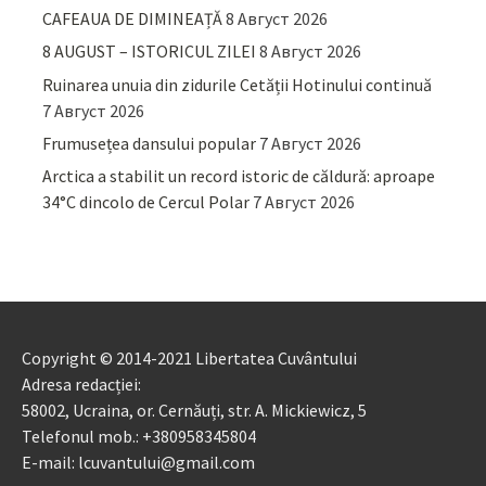
CAFEAUA DE DIMINEAȚĂ
8 Август 2026
8 AUGUST – ISTORICUL ZILEI
8 Август 2026
Ruinarea unuia din zidurile Cetății Hotinului continuă
7 Август 2026
Frumusețea dansului popular
7 Август 2026
Arctica a stabilit un record istoric de căldură: aproape
34°C dincolo de Cercul Polar
7 Август 2026
Copyright © 2014-2021 Libertatea Cuvântului
Adresa redacției:
58002, Ucraina, or. Cernăuți, str. A. Mickiewicz, 5
Telefonul mob.: +380958345804
E-mail: lcuvantului@gmail.com