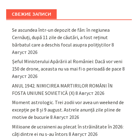
СВЕЖИЕ ЗАПИСИ
Se ascundea într-un depozit de fân: în regiunea
Cernăuți, după 11 zile de căutări, a fost reținut
bărbatul care a deschis focul asupra polițiștilor
8
Август 2026
Șeful Ministerului Apărării al României: Dacă vor veni
150 de drone, aceasta nu va mai fi o perioadă de pace
8
Август 2026
ANUL 1942. NIMICIREA MARTIRILOR ROMÂNI ÎN
FOSTA UNIUNE SOVIETICĂ (X)
8 Август 2026
Moment astrologic. Trei zodii vor avea un weekend de
excepție pe 8 și 9 august. Astrele anunță zile pline de
motive de bucurie
8 Август 2026
Milioane de ucraineni au plecat în străinătate în 2026:
câți dintre ei nu s-au întors
8 Август 2026