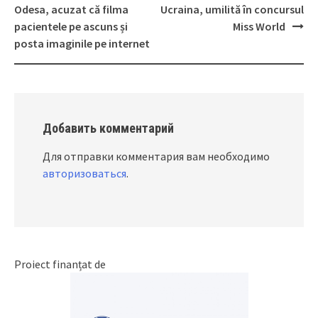
Post
Odesa, acuzat că filma
Ucraina, umilită în concursul
navigation
pacientele pe ascuns și
Miss World
posta imaginile pe internet
Добавить комментарий
Для отправки комментария вам необходимо
авторизоваться
.
Proiect finanțat de