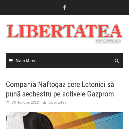
Skip
to
content
Main Menu
Compania Naftogaz cere Letoniei să
pună sechestru pe activele Gazprom
30 Ноябрь 2019
Libertatea