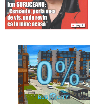
Буковина