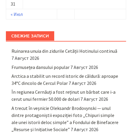
31
« Июл
СВЕЖИЕ ЗАПИСИ
Ruinarea unuia din zidurile Cetății Hotinului continuă
7 Август 2026
Frumusețea dansului popular
7 Август 2026
Arctica a stabilit un record istoric de căldură: aproape
34°C dincolo de Cercul Polar
7 Август 2026
În regiunea Cernăuți a fost reținut un bărbat care i-a
cerut unui fermier 50.000 de dolari
7 Август 2026
A trecut în veșnicie Oleksandr Brodovynski — unul
dintre protagoniștii expoziției foto „Chipuri simple
ale unei istorii deloc simple” a Fondului de Binefacere
„Resurse și Inițiative Sociale”
7 Август 2026