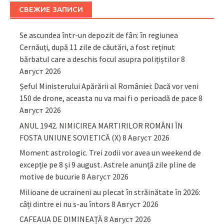
СВЕЖИЕ ЗАПИСИ
Se ascundea într-un depozit de fân: în regiunea
Cernăuți, după 11 zile de căutări, a fost reținut
bărbatul care a deschis focul asupra polițiștilor
8
Август 2026
Șeful Ministerului Apărării al României: Dacă vor veni
150 de drone, aceasta nu va mai fi o perioadă de pace
8
Август 2026
ANUL 1942. NIMICIREA MARTIRILOR ROMÂNI ÎN
FOSTA UNIUNE SOVIETICĂ (X)
8 Август 2026
Moment astrologic. Trei zodii vor avea un weekend de
excepție pe 8 și 9 august. Astrele anunță zile pline de
motive de bucurie
8 Август 2026
Milioane de ucraineni au plecat în străinătate în 2026:
câți dintre ei nu s-au întors
8 Август 2026
CAFEAUA DE DIMINEAȚĂ
8 Август 2026