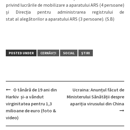
privind lucrările de mobilizare a aparatului ARS (4 persoane)
și Direcția pentru administrarea registrului de
stat al alegătorilor a aparatului ARS (3 persoane). (S.B)
POSTED UNDER
CERNĂUȚI
SOCIAL
ȘTIRI
O tânără de 19 ani din
Ucraina: Anunțul făcut de
Post
Harkiv și-a vândut
Ministerului Sănătății despre
navigation
virginitatea pentru 1,3
apariția virusului din China
milioane de euro (foto &
video)