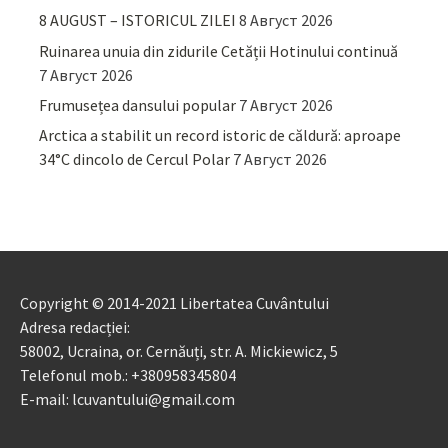
8 AUGUST – ISTORICUL ZILEI
8 Август 2026
Ruinarea unuia din zidurile Cetății Hotinului continuă
7 Август 2026
Frumusețea dansului popular
7 Август 2026
Arctica a stabilit un record istoric de căldură: aproape
34°C dincolo de Cercul Polar
7 Август 2026
Copyright © 2014-2021 Libertatea Cuvântului
Adresa redacției:
58002, Ucraina, or. Cernăuți, str. A. Mickiewicz, 5
Telefonul mob.: +380958345804
E-mail: lcuvantului@gmail.com