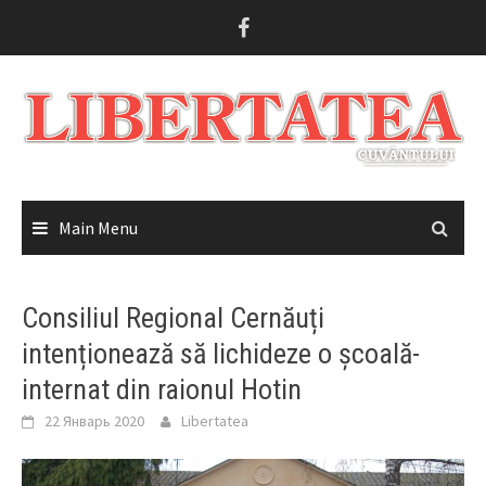
Skip
to
content
Main Menu
Consiliul Regional Cernăuți
intenționează să lichideze o școală-
internat din raionul Hotin
22 Январь 2020
Libertatea