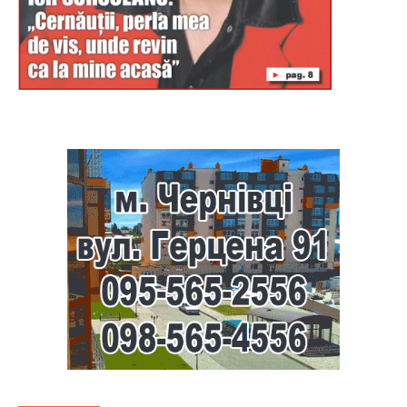
Буковина