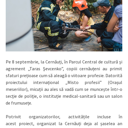
Pe 8 septembrie, la Cernăuți, în Parcul Central de cultură şi
agrement „Taras Şevcenko”, copiii cernăuțeni au primit
sfaturi prețioase cum să aleagă o viitoare profesie. Datorită
proiectului internațional „Misto profesii” (Orașul
meseriilor), micuții au ales să vadă cum se muncește într-o
secţie de poliţie, o instituție medical-sanitară sau un salon
de frumusețe.
Potrivit organizatorilor, activitățile incluse în
acest proiect, organizat la Cernăuți deja al șaselea an