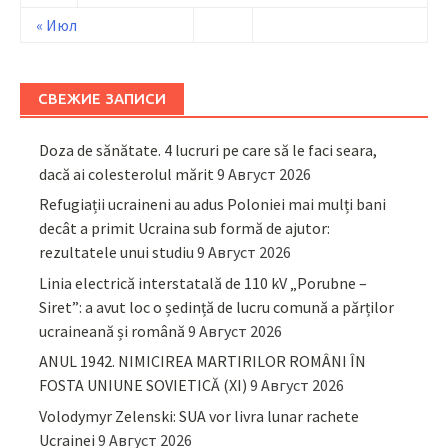
« Июл
СВЕЖИЕ ЗАПИСИ
Doza de sănătate. 4 lucruri pe care să le faci seara,
dacă ai colesterolul mărit
9 Август 2026
Refugiații ucraineni au adus Poloniei mai mulți bani
decât a primit Ucraina sub formă de ajutor:
rezultatele unui studiu
9 Август 2026
Linia electrică interstatală de 110 kV „Porubne –
Siret”: a avut loc o ședință de lucru comună a părților
ucraineană și română
9 Август 2026
ANUL 1942. NIMICIREA MARTIRILOR ROMÂNI ÎN
FOSTA UNIUNE SOVIETICĂ (XI)
9 Август 2026
Volodymyr Zelenski: SUA vor livra lunar rachete
Ucrainei
9 Август 2026