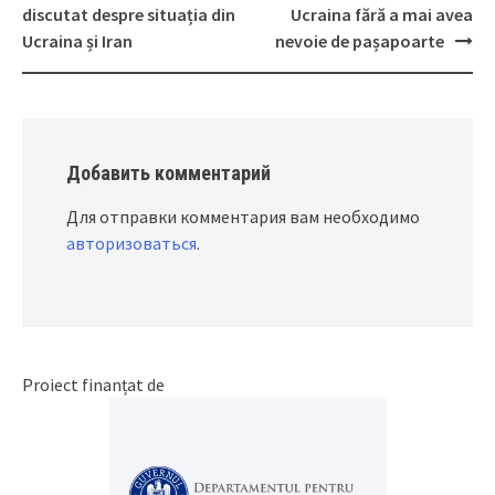
Post
discutat despre situația din
Ucraina fără a mai avea
navigation
Ucraina și Iran
nevoie de pașapoarte
Добавить комментарий
Для отправки комментария вам необходимо
авторизоваться
.
Proiect finanțat de