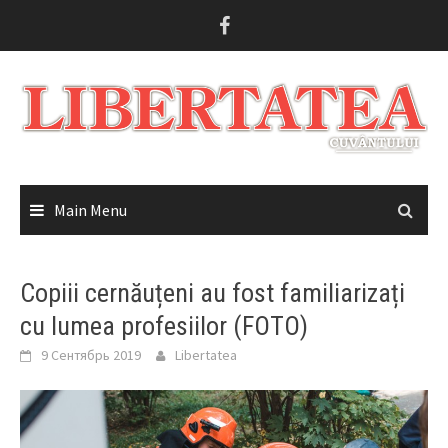
Skip
to
content
Main Menu
Copiii cernăuțeni au fost familiarizați
cu lumea profesiilor (FOTO)
9 Сентябрь 2019
Libertatea