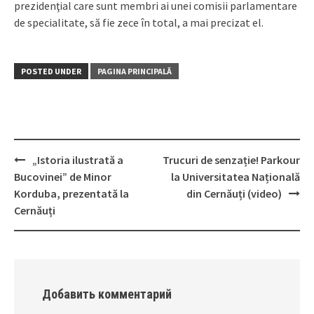
prezidenţial care sunt membri ai unei comisii parlamentare
de specialitate, să fie zece în total, a mai precizat el.
POSTED UNDER
PAGINA PRINCIPALĂ
„Istoria ilustrată a
Trucuri de senzație! Parkour
Post
Bucovinei” de Minor
la Universitatea Națională
navigation
Korduba, prezentată la
din Cernăuți (video)
Cernăuți
Добавить комментарий