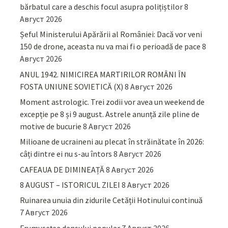
bărbatul care a deschis focul asupra polițiștilor
8
Август 2026
Șeful Ministerului Apărării al României: Dacă vor veni
150 de drone, aceasta nu va mai fi o perioadă de pace
8
Август 2026
ANUL 1942. NIMICIREA MARTIRILOR ROMÂNI ÎN
FOSTA UNIUNE SOVIETICĂ (X)
8 Август 2026
Moment astrologic. Trei zodii vor avea un weekend de
excepție pe 8 și 9 august. Astrele anunță zile pline de
motive de bucurie
8 Август 2026
Milioane de ucraineni au plecat în străinătate în 2026:
câți dintre ei nu s-au întors
8 Август 2026
CAFEAUA DE DIMINEAȚĂ
8 Август 2026
8 AUGUST – ISTORICUL ZILEI
8 Август 2026
Ruinarea unuia din zidurile Cetății Hotinului continuă
7 Август 2026
Frumusețea dansului popular
7 Август 2026