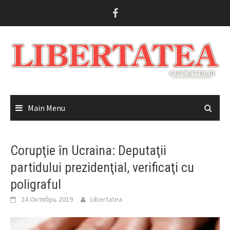
Skip
to
content
Main Menu
Corupţie în Ucraina: Deputaţii
partidului prezidenţial, verificaţi cu
poligraful
24 Октябрь 2019
Libertatea