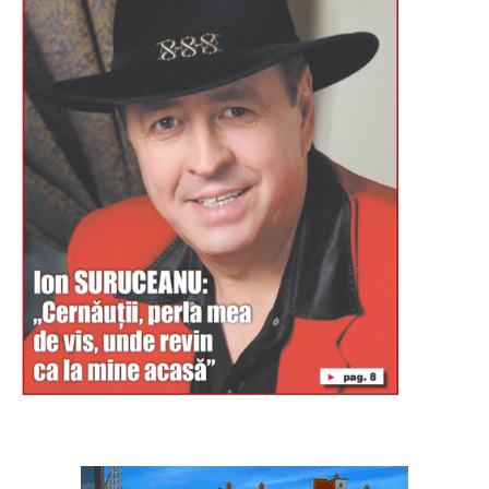
Буковина