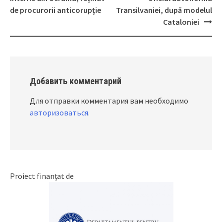
navigation
de procurorii anticorupție
Transilvaniei, după modelul
Cataloniei
Добавить комментарий
Для отправки комментария вам необходимо
авторизоваться
.
Proiect finanțat de