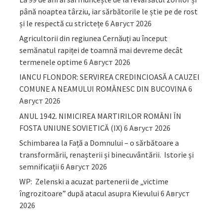
până noaptea târziu, iar sărbătorile le știe pe de rost
și le respectă cu strictețe
6 Август 2026
Agricultorii din regiunea Cernăuți au început
semănatul rapiței de toamnă mai devreme decât
termenele optime
6 Август 2026
IANCU FLONDOR: SERVIREA CREDINCIOASĂ A CAUZEI
COMUNE A NEAMULUI ROMÂNESC DIN BUCOVINA
6
Август 2026
ANUL 1942. NIMICIREA MARTIRILOR ROMÂNI ÎN
FOSTA UNIUNE SOVIETICĂ (IX)
6 Август 2026
Schimbarea la Față a Domnului – o sărbătoare a
transformării, renașterii și binecuvântării. Istorie și
semnificații
6 Август 2026
WP: Zelenski a acuzat partenerii de „victime
îngrozitoare” după atacul asupra Kievului
6 Август
2026