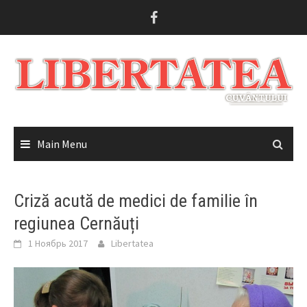
Skip
to
content
Main Menu
Criză acută de medici de familie în
regiunea Cernăuți
1 Ноябрь 2017
Libertatea