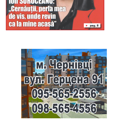
Буковина