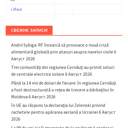
« Июл
СВЕЖИЕ ЗАПИСИ
Andrii Sybiga: RF încearcă să provoace o nouă criză
alimentară globală prin atacuri asupra navelor civile
6
Август 2026
Trei comunități din regiunea Cernăuți au primit seturi
de centrale electrice solare
6 Август 2026
Până la 14 mii de dolari de fiecare: în regiunea Cernăuți
a fost destructurată o rețea de trecere a bărbaților în
Moldova
6 Август 2026
În UE au răspuns la declarația lui Zelenski privind
rachetele pentru apărarea aeriană a Ucrainei
6 Август
2026
La 99 de ani ai săi muncește de la revărsatul zorilor și