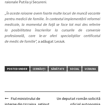
raionale Putila și Secureni.
„În aceste raioane avem foarte multe locuri de muncă vacante
pentru medicii de familie. În contextul implementării reformei
medicale, la momentul de față se face tot mai des referire
la posibilitatea
înscrierilor la cursurile de conversie
profesională, care le-ar oferi specialiștilor certificatul
de medic de familie”,
a adăugat Lesiuk.
POSTED UNDER
CERNĂUȚI
SĂNĂTATE
SOCIAL
UCRAINA
Fiul ministrului de
Un deputat român solicită
Post
interne din Ucraina, reținut
oficial autonomia