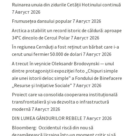
Ruinarea unuia din zidurile Cetății Hotinului continuă
7 Август 2026
Frumusețea dansului popular
7 Август 2026
Arctica a stabilit un record istoric de căldură: aproape
34°C dincolo de Cercul Polar
7 Август 2026
În regiunea Cernăuți a fost reținut un bărbat care i-a
cerut unui fermier 50.000 de dolari
7 Август 2026
A trecut în veșnicie Oleksandr Brodovynski — unul
dintre protagoniștii expoziției foto „Chipuri simple
ale unei istorii deloc simple” a Fondului de Binefacere
„Resurse și Inițiative Sociale”
7 Август 2026
Proiect care va consolida cooperarea instituțională
transfrontalieră și va dezvolta o infrastructură
modernă
7 Август 2026
DIN LUMEA GÂNDURILOR REBELE
7 Август 2026
Bloomberg: Occidentul riscă din nou să
dezamăgească Ucraina într-un moment critic și să