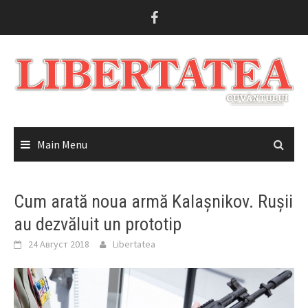
Skip
to
content
Main Menu
Cum arată noua armă Kalașnikov. Rușii
au dezvăluit un prototip
24 Август 2018
Libertatea