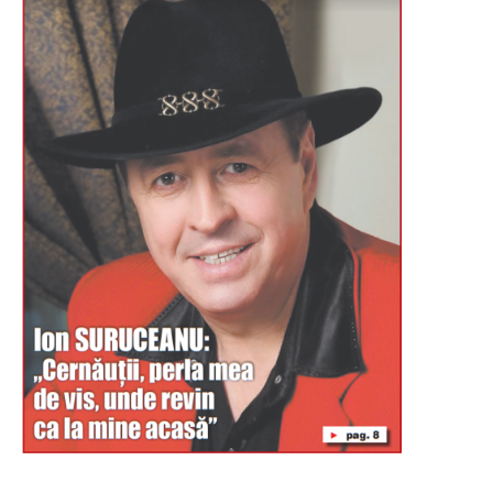
Буковина