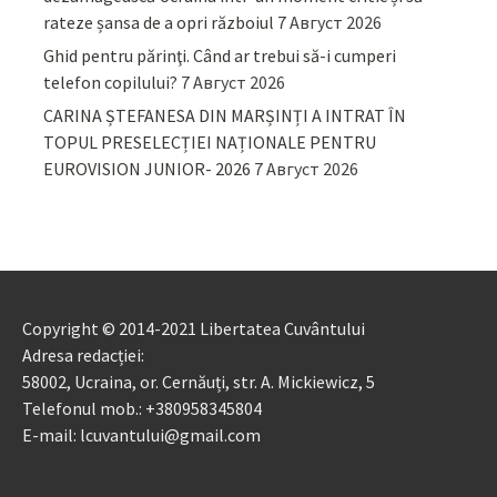
rateze șansa de a opri războiul
7 Август 2026
Ghid pentru părinţi. Când ar trebui să-i cumperi
telefon copilului?
7 Август 2026
CARINA ȘTEFANESA DIN MARȘINȚI A INTRAT ÎN
TOPUL PRESELECȚIEI NAȚIONALE PENTRU
EUROVISION JUNIOR- 2026
7 Август 2026
Copyright © 2014-2021 Libertatea Cuvântului
Adresa redacției:
58002, Ucraina, or. Cernăuți, str. A. Mickiewicz, 5
Telefonul mob.: +380958345804
E-mail: lcuvantului@gmail.com