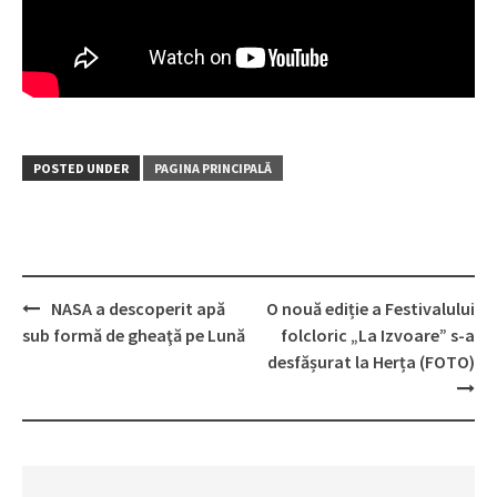
POSTED UNDER
PAGINA PRINCIPALĂ
NASA a descoperit apă
O nouă ediție a Festivalului
Post
sub formă de gheaţă pe Lună
folcloric „La Izvoare” s-a
navigation
desfășurat la Herța (FOTO)