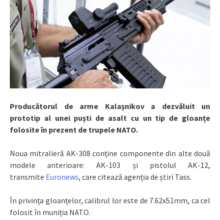
Producătorul de arme Kalașnikov a dezvăluit un
prototip al unei puști de asalt cu un tip de gloanțe
folosite în prezent de trupele NATO.
Noua mitralieră AK-308 conține componente din alte două
modele anterioare: AK-103 și pistolul AK-12,
transmite
Euronews
, care citează agenția de știri Tass.
În privința gloanțelor, calibrul lor este de 7.62x51mm, ca cel
folosit în muniția NATO.