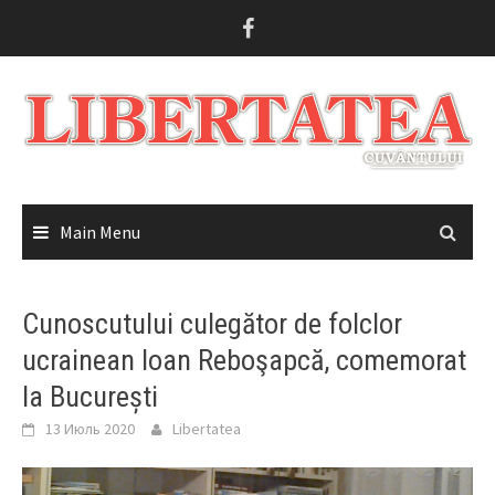
Skip
to
content
Main Menu
Cunoscutului culegător de folclor
ucrainean Ioan Reboşapcă, comemorat
la București
13 Июль 2020
Libertatea