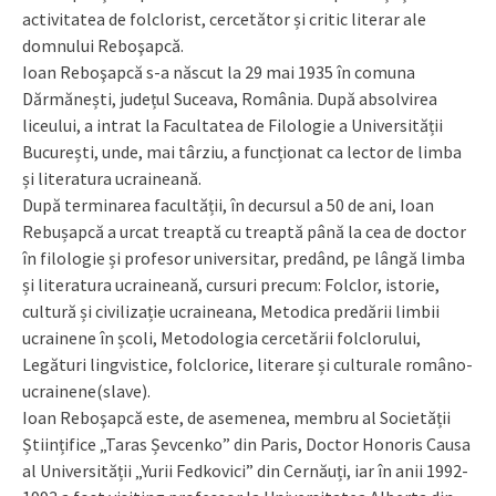
activitatea de folclorist, cercetător și critic literar ale
domnului Reboşapcă.
Ioan Reboşapcă s-a născut la 29 mai 1935 în comuna
Dărmănești, județul Suceava, România. După absolvirea
liceului, a intrat la Facultatea de Filologie a Universității
București, unde, mai târziu, a funcționat ca lector de limba
și literatura ucraineană.
După terminarea facultății, în decursul a 50 de ani, Ioan
Rebușapcă a urcat treaptă cu treaptă până la cea de doctor
în filologie și profesor universitar, predând, pe lângă limba
și literatura ucraineană, cursuri precum: Folclor, istorie,
cultură și civilizație ucraineana, Metodica predării limbii
ucrainene în școli, Metodologia cercetării folclorului,
Legături lingvistice, folclorice, literare și culturale româno-
ucrainene(slave).
Ioan Reboşapcă este, de asemenea, membru al Societății
Științifice „Taras Șevcenko” din Paris, Doctor Honoris Causa
al Universității „Yurii Fedkovici” din Cernăuți, iar în anii 1992-