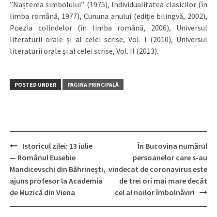
”Nașterea simbolului” (1975), Individualitatea clasicilor (în
limba română, 1977), Cununa anului (ediție bilingvă, 2002),
Poezia colindelor (în limba română, 2006), Universul
literaturii orale și al celei scrise, Vol. I (2010), Universul
literaturii orale și al celei scrise, Vol. II (2013).
POSTED UNDER
PAGINA PRINCIPALĂ
Istoricul zilei: 13 iulie
În Bucovina numărul
Post
— Românul Eusebie
persoanelor care s-au
navigation
Mandicevschi din Băhrinești,
vindecat de coronavirus este
ajuns profesor la Academia
de trei ori mai mare decât
de Muzică din Viena
cel al noilor îmbolnăviri