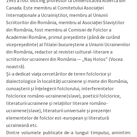
1993 a fost visiting professor la Universitatea Alberta din
Canada. Este membru al Comitetului Asociației
Internaționale a Ucrainiștilor, membru al Uniunii
Scriitorilor din România, membru al Asociației Slaviștilor
din România, fost membru al Comisiei de Folclor a
Academiei Române, primul președinte (până de curând
vicepreședinte) al filialei bucureștene a Uniunii Ucrainenilor
din România, redactor al revistei cultural-literare a
scriitorilor ucraineni din România — „Naș Holos” (Vocea
noastră).
Și-a dedicat viața cercetărilor de teren folclorice și
dialectologice în localități ucrainene și mixte din România,
cunoașterii și înțelegerii folclorului, interferentelor
folclorice româno-ucrainene(slave), poeticii folclorice,
literaturii ucrainene și relațiilor literare româno-
ucrainene(slave), literaturii universale și prezenței
elementelor de folclor est-european și literatură
ucraineană etc.
Dintre volumele publicate de-a lungul timpului, amintim: