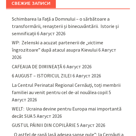
СВЕЖИЕ ЗАПИСИ
Schimbarea la Față a Domnului – o sărbătoare a
transformării, renașterii și binecuvântării. Istorie și
semnificații
6 Август 2026
WP: Zelenski a acuzat partenerii de „victime
îngrozitoare” după atacul asupra Kievului
6 Август
2026
CAFEAUA DE DIMINEAȚĂ
6 Август 2026
6 AUGUST – ISTORICUL ZILEI
6 Август 2026
La Centrul Perinatal Regional Cernăuți, toți membrii
familiei au venit pentru cel de-al nouălea copil
5
Август 2026
WELT: Ucraina devine pentru Europa mai importantă
decât SUA
5 Август 2026
GUSTUL PÂINII DIN COPILĂRIE
5 Август 2026
„O astfel de rană lasă adesea șanse nule”: la Cernăuți a