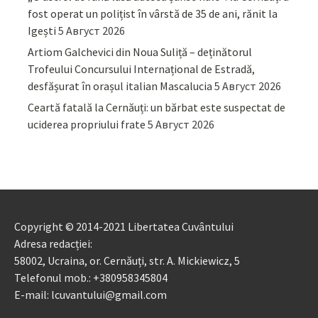
fost operat un polițist în vârstă de 35 de ani, rănit la
Igești
5 Август 2026
Artiom Galchevici din Noua Suliță – deținătorul
Trofeului Concursului Internațional de Estradă,
desfășurat în orașul italian Mascalucia
5 Август 2026
Ceartă fatală la Cernăuți: un bărbat este suspectat de
uciderea propriului frate
5 Август 2026
Copyright © 2014-2021 Libertatea Cuvântului
Adresa redacției:
58002, Ucraina, or. Cernăuți, str. A. Mickiewicz, 5
Telefonul mob.: +380958345804
E-mail: lcuvantului@gmail.com