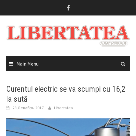
Skip
to
content
Main Menu
Curentul electric se va scumpi cu 16,2
la sută
28 Декабрь 2017
Libertatea