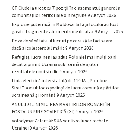
CT Ciudei a urcat cu 7 poziții în clasamentul general al
comunităților teritoriale din regiune
9 Август 2026
Explozie puternică în Moldova: la fața locului au fost
găsite fragmente ale unei drone de atac
9 Август 2026
Doza de sănătate. 4 lucruri pe care să le faci seara,
dacă ai colesterolul mărit
9 Август 2026
Refugiații ucraineni au adus Poloniei mai mulți bani
decât a primit Ucraina sub formă de ajutor:
rezultatele unui studiu
9 Август 2026
Linia electrică interstatală de 110 kV „Porubne –
Siret”: a avut loc o ședință de lucru comună a părților
ucraineană și română
9 Август 2026
ANUL 1942. NIMICIREA MARTIRILOR ROMÂNI ÎN
FOSTA UNIUNE SOVIETICĂ (XI)
9 Август 2026
Volodymyr Zelenski: SUA vor livra lunar rachete
Ucrainei
9 Август 2026