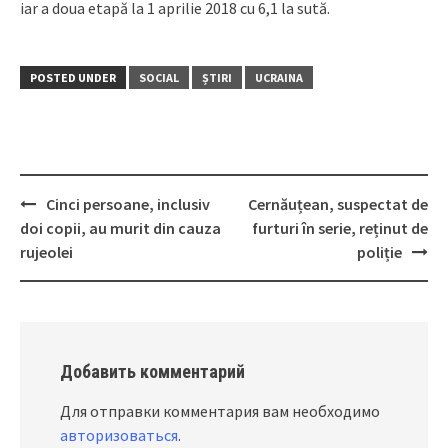
iar a doua etapă la 1 aprilie 2018 cu 6,1 la sută.
POSTED UNDER
SOCIAL
ȘTIRI
UCRAINA
Cinci persoane, inclusiv
Cernăuțean, suspectat de
Post
doi copii, au murit din cauza
furturi în serie, reținut de
navigation
rujeolei
poliție
Добавить комментарий
Для отправки комментария вам необходимо
авторизоваться
.