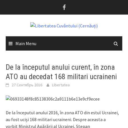
Skip
to
content
Main Menu
De la începutul anului curent, în zona
ATO au decedat 168 militari ucraineni
27 Сентябрь 2016
Libertatea
De la începutul anului 2016, în zona ATO din estul Ucrainei,
au fost uciși 168 militari ucraineni. Despre aceasta a
vorbit Ministrul Apărării al Ucrainei, Stepan