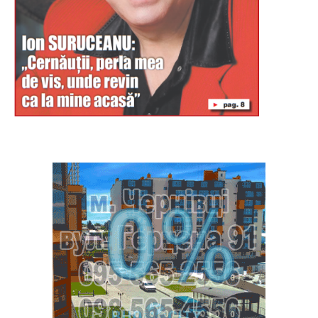
Буковина