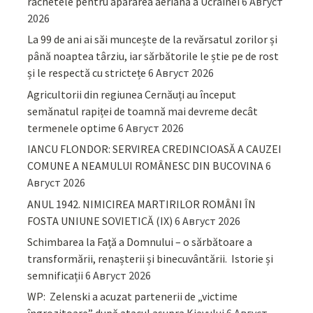
rachetele pentru apărarea aeriană a Ucrainei
6 Август
2026
La 99 de ani ai săi muncește de la revărsatul zorilor și
până noaptea târziu, iar sărbătorile le știe pe de rost
și le respectă cu strictețe
6 Август 2026
Agricultorii din regiunea Cernăuți au început
semănatul rapiței de toamnă mai devreme decât
termenele optime
6 Август 2026
IANCU FLONDOR: SERVIREA CREDINCIOASĂ A CAUZEI
COMUNE A NEAMULUI ROMÂNESC DIN BUCOVINA
6
Август 2026
ANUL 1942. NIMICIREA MARTIRILOR ROMÂNI ÎN
FOSTA UNIUNE SOVIETICĂ (IX)
6 Август 2026
Schimbarea la Față a Domnului – o sărbătoare a
transformării, renașterii și binecuvântării. Istorie și
semnificații
6 Август 2026
WP: Zelenski a acuzat partenerii de „victime