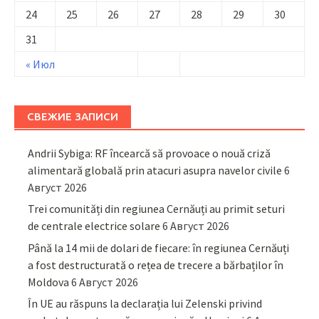
24
25
26
27
28
29
30
31
« Июл
СВЕЖИЕ ЗАПИСИ
Andrii Sybiga: RF încearcă să provoace o nouă criză
alimentară globală prin atacuri asupra navelor civile
6
Август 2026
Trei comunități din regiunea Cernăuți au primit seturi
de centrale electrice solare
6 Август 2026
Până la 14 mii de dolari de fiecare: în regiunea Cernăuți
a fost destructurată o rețea de trecere a bărbaților în
Moldova
6 Август 2026
În UE au răspuns la declarația lui Zelenski privind