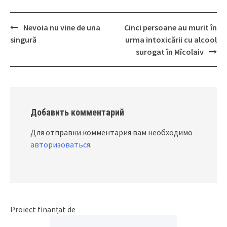
Nevoia nu vine de una
Cinci persoane au murit în
Post
singură
urma intoxicării cu alcool
navigation
surogat în Mîcolaiv
Добавить комментарий
Для отправки комментария вам необходимо
авторизоваться
.
Proiect finanțat de