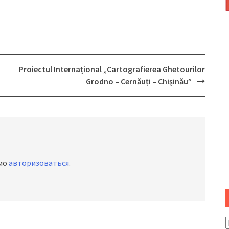
Proiectul Internațional „Cartografierea Ghetourilor
Grodno – Cernăuți – Chişinău”
имо
авторизоваться
.