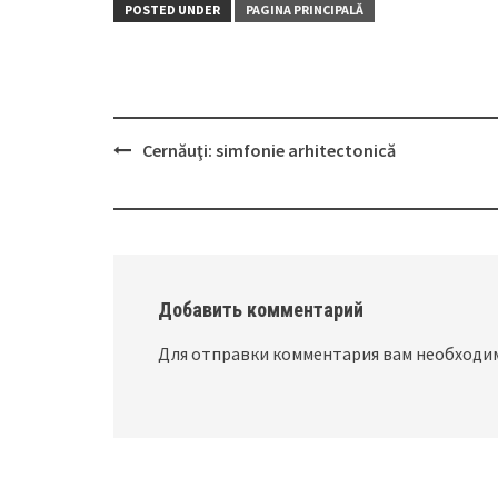
POSTED UNDER
PAGINA PRINCIPALĂ
Cernăuţi: simfonie arhitectonică
Post
navigation
Добавить комментарий
Для отправки комментария вам необход