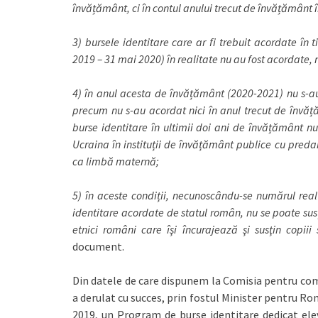
învățământ, ci în contul anului trecut de învățământ î
3) bursele identitare care ar fi trebuit acordate în
2019 – 31 mai 2020) în realitate nu au fost acordate,
4) în anul acesta de învățământ (2020-2021) nu s-au
precum nu s-au acordat nici în anul trecut de învă
burse identitare în ultimii doi ani de învățământ nu
Ucraina în instituții de învățământ publice cu pre
ca limbă maternă;
5) în aceste condiții, necunoscându-se numărul real
identitare acordate de statul român, nu se poate sus
etnici români care îşi încurajează şi susţin copi
document.
Din datele de care dispunem la Comisia pentru comu
a derulat cu succes, prin fostul Minister pentru Ro
2019, un Program de burse identitare dedicat elevi