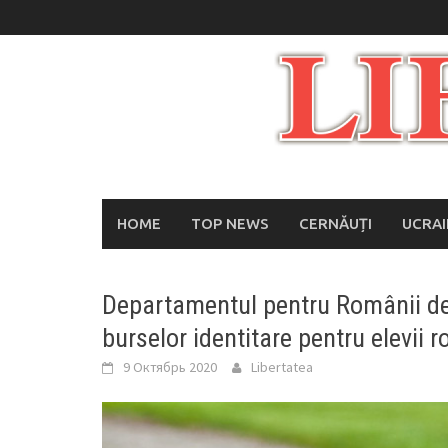
Skip
to
content
HOME
TOP NEWS
CERNĂUȚI
UCRA
Departamentul pentru Românii de 
burselor identitare pentru elevii 
9 Октябрь 2020
Libertatea