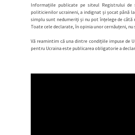
Informațiile publicate pe siteul Registrului de 
politicienilor ucraineni, a indignat și șocat până l
simplu sunt nedumeriți și nu pot înțelege de câtă m
Toate cele declarate, în opinia unor cernăuțeni, nu
Vă reamintim că una dintre condițiile impuse de Un
pentru Ucraina este publicarea obligatorie a declara