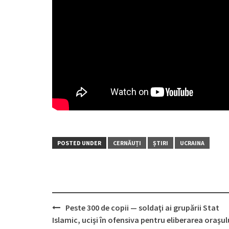
POSTED UNDER
CERNĂUȚI
ȘTIRI
UCRAINA
Peste 300 de copii — soldaţi ai grupării Stat
Post
Islamic, ucişi în ofensiva pentru eliberarea oraşul