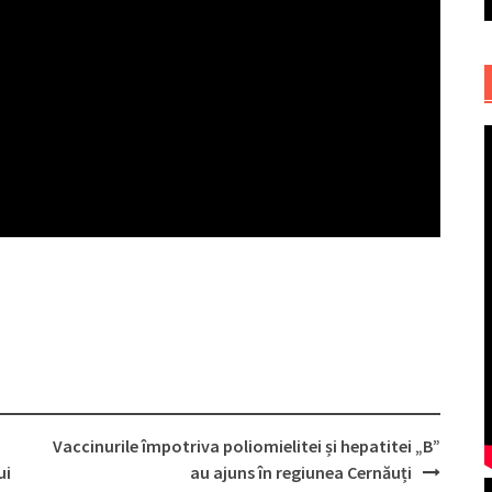
Vaccinurile împotriva poliomielitei și hepatitei „B”
ui
au ajuns în regiunea Cernăuți