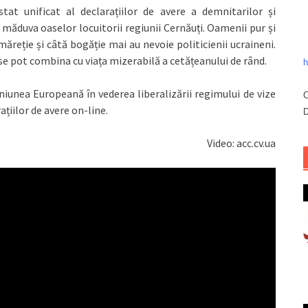
stat unificat al declarațiilor de avere a demnitarilor și
a măduva oaselor locuitorii regiunii Cernăuți. Oamenii pur și
ăreție și câtă bogăție mai au nevoie politicienii ucraineni.
 se pot combina cu viața mizerabilă a cetățeanului de rând.
h
iunea Europeană în vederea liberalizării regimului de vize
C
țiilor de avere on-line.
D
Video: acc.cv.ua