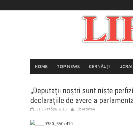
Skip
to
content
HOME
TOP NEWS
CERNĂUȚI
UCRA
„Deputații noștri sunt niște perfi
declarațiile de avere a parlament
31 Октябрь 2016
Libertatea