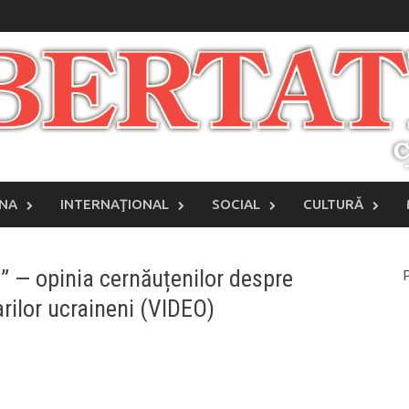
INA
INTERNAŢIONAL
SOCIAL
CULTURĂ
zi” — opinia cernăuțenilor despre
P
arilor ucraineni (VIDEO)