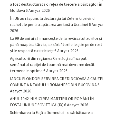
a fost destructurată o rețea de trecere a bărbaților în
Moldova
6 Август 2026
În UE au răspuns la declarația lui Zelenski privind
rachetele pentru apărarea aeriană a Ucrainei
6 Август
2026
La 99 de ani ai săi muncește de la revărsatul zorilor și
până noaptea târziu, iar sărbătorile le știe pe de rost
și le respectă cu strictețe
6 Август 2026
Agricultorii din regiunea Cernăuți au început
semănatul rapiței de toamnă mai devreme decât
termenele optime
6 Август 2026
IANCU FLONDOR: SERVIREA CREDINCIOASĂ A CAUZEI
COMUNE A NEAMULUI ROMÂNESC DIN BUCOVINA
6
Август 2026
ANUL 1942. NIMICIREA MARTIRILOR ROMÂNI ÎN
FOSTA UNIUNE SOVIETICĂ (IX)
6 Август 2026
Schimbarea la Față a Domnului – o sărbătoare a