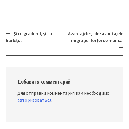
Și cu graderul, și cu
Avantajele și dezavantajele
Post
hârlețul
migrației forței de muncă
navigation
Добавить комментарий
Для отправки комментария вам необходимо
авторизоваться
.