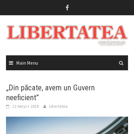
Skip
to
content
Main Menu
„Din păcate, avem un Guvern
neeficient”
12 Август 2018
Libertatea