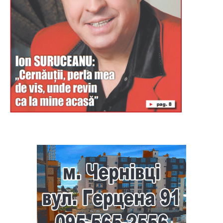
Буковина