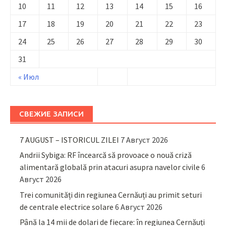
10
11
12
13
14
15
16
17
18
19
20
21
22
23
24
25
26
27
28
29
30
31
« Июл
СВЕЖИЕ ЗАПИСИ
7 AUGUST – ISTORICUL ZILEI
7 Август 2026
Andrii Sybiga: RF încearcă să provoace o nouă criză
alimentară globală prin atacuri asupra navelor civile
6
Август 2026
Trei comunități din regiunea Cernăuți au primit seturi
de centrale electrice solare
6 Август 2026
Până la 14 mii de dolari de fiecare: în regiunea Cernăuți