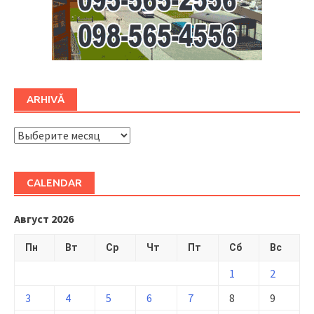
ARHIVĂ
ARHIVĂ
CALENDAR
Август 2026
Пн
Вт
Ср
Чт
Пт
Сб
Вс
1
2
3
4
5
6
7
8
9