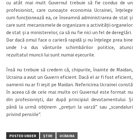
cu atât mai mult Guvernul trebuie să fie condus de un
profesionist, care cunoaște economia Ucrainei, înțelege
cum funcționează ea, ce înseamnă administrarea de stat și
care sunt mecanismele de organizare a activității organelor
de stat și a ministerelor, ca să nu fie nici un fel de dereglări.
Dar dacă omul face o carieră rapidă și nu înțelege prea bine
unde l-a dus vânturile schimbărilor politice, atunci
rezultatul muncii lui sunt numai eșecurile.
Însă nu trebuie să credem că, chipurile, înainte de Maidan,
Ucraina a avut un Guvern eficient. Dacă el ar fi fost eficient,
oamenii nu ar fi ieșit pe Maidan. Nefericirea Ucrainei constă
în aceea că de cele mai multe ori Guvernul este format nu
din profesioniști, dar după principiul devotamentului. Și
până la urmă obținem „prețuri la varză” sau „scandaluri
privind pensiile”.
POSTED UNDER
ȘTIRI
UCRAINA