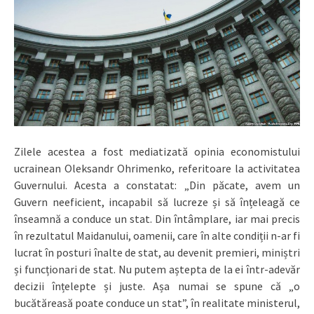
Zilele acestea a fost mediatizată opinia economistului
ucrainean Oleksandr Ohrimenko, referitoare la activitatea
Guvernului. Acesta a constatat: „Din păcate, avem un
Guvern neeficient, incapabil să lucreze și să înțeleagă ce
înseamnă a conduce un stat. Din întâmplare, iar mai precis
în rezultatul Maidanului, oamenii, care în alte condiții n-ar fi
lucrat în posturi înalte de stat, au devenit premieri, miniștri
și funcționari de stat. Nu putem aștepta de la ei într-adevăr
decizii înțelepte și juste. Așa numai se spune că „o
bucătăreasă poate conduce un stat”, în realitate ministerul,