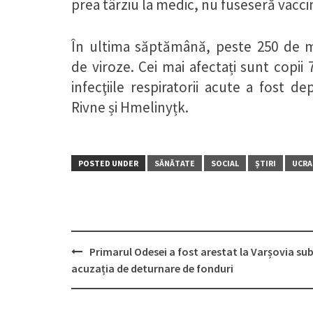
prea târziu la medic, nu fuseseră vaccina
În ultima săptămână, peste 250 de m
de viroze. Cei mai afectați sunt copi
infecţiile respiratorii acute a fost d
Rivne și Hmelinyțk.
POSTED UNDER
SĂNĂTATE
SOCIAL
ȘTIRI
UCRA
Primarul Odesei a fost arestat la Varșovia su
Post
acuzația de deturnare de fonduri
navigation