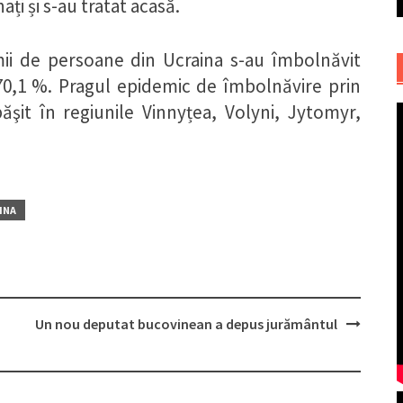
ți și s-au tratat acasă.
ii de persoane din Ucraina s-au îmbolnăvit
i 70,1 %. Pragul epidemic de îmbolnăvire prin
epăşit în regiunile Vinnyțea, Volyni, Jytomyr,
INA
b
Un nou deputat bucovinean a depus jurământul