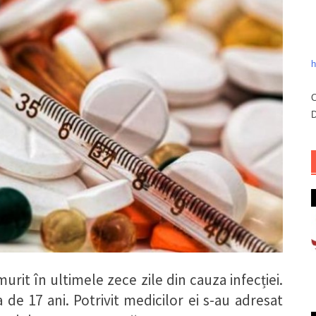
h
C
D
rit în ultimele zece zile din cauza infecției.
 de 17 ani. Potrivit medicilor ei s-au adresat