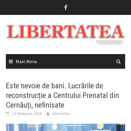
Skip
to
content
Main Menu
Este nevoie de bani. Lucrările de
reconstrucție a Centrului Prenatal din
Cernăuți, nefinisate
13 Февраль 2018
Libertatea