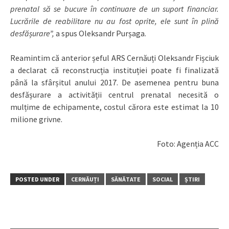
prenatal să se bucure în continuare de un suport financiar.
Lucrările de reabilitare nu au fost oprite, ele sunt în plină
desfășurare”,
a spus Oleksandr Purșaga.
Reamintim că anterior șeful ARS Cernăuți Oleksandr Fișciuk
a declarat că reconstrucția instituției poate fi finalizată
până la sfârșitul anului 2017. De asemenea pentru buna
desfășurare a activității centrul prenatal necesită o
mulțime de echipamente, costul cărora este estimat la 10
milione grivne.
Foto: Agenția ACC
POSTED UNDER
CERNĂUȚI
SĂNĂTATE
SOCIAL
ȘTIRI