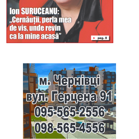
Буковина