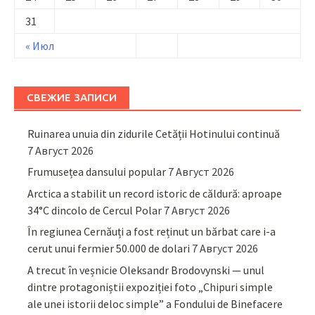
31
« Июл
СВЕЖИЕ ЗАПИСИ
Ruinarea unuia din zidurile Cetății Hotinului continuă
7 Август 2026
Frumusețea dansului popular
7 Август 2026
Arctica a stabilit un record istoric de căldură: aproape
34°C dincolo de Cercul Polar
7 Август 2026
În regiunea Cernăuți a fost reținut un bărbat care i-a
cerut unui fermier 50.000 de dolari
7 Август 2026
A trecut în veșnicie Oleksandr Brodovynski — unul
dintre protagoniștii expoziției foto „Chipuri simple
ale unei istorii deloc simple” a Fondului de Binefacere