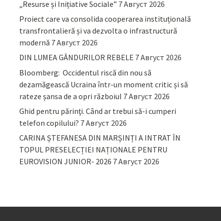
„Resurse și Inițiative Sociale”
7 Август 2026
Proiect care va consolida cooperarea instituțională
transfrontalieră și va dezvolta o infrastructură
modernă
7 Август 2026
DIN LUMEA GÂNDURILOR REBELE
7 Август 2026
Bloomberg: Occidentul riscă din nou să
dezamăgească Ucraina într-un moment critic și să
rateze șansa de a opri războiul
7 Август 2026
Ghid pentru părinţi. Când ar trebui să-i cumperi
telefon copilului?
7 Август 2026
CARINA ȘTEFANESA DIN MARȘINȚI A INTRAT ÎN
TOPUL PRESELECȚIEI NAȚIONALE PENTRU
EUROVISION JUNIOR- 2026
7 Август 2026