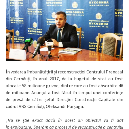
În vederea îmbunătățirii și reconstrucției Centrului Prenatal
din Cernăuți, în anul 2017, de la bugetul de stat au fost
alocate 58 milioane grivne, dintre care au fost absorbite 46
de milioane. Anunțul a fost făcut în timpul unei conferințe
de presă de către șeful Direcției Construcţii Capitale din
cadrul ARS Cernăuți, Oleksandr Purșaga.
„Nu se știe exact dacă în acest an obiectul va fi dat
în exploatare. Sperăm ca procesul de reconstrucție a centrului