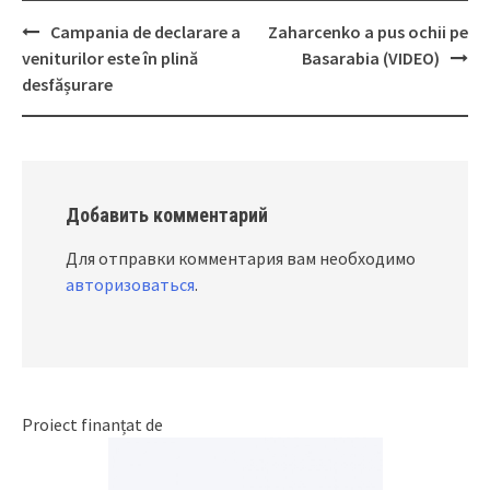
Campania de declarare a
Zaharcenko a pus ochii pe
Post
veniturilor este în plină
Basarabia (VIDEO)
navigation
desfășurare
Добавить комментарий
Для отправки комментария вам необходимо
авторизоваться
.
Proiect finanțat de