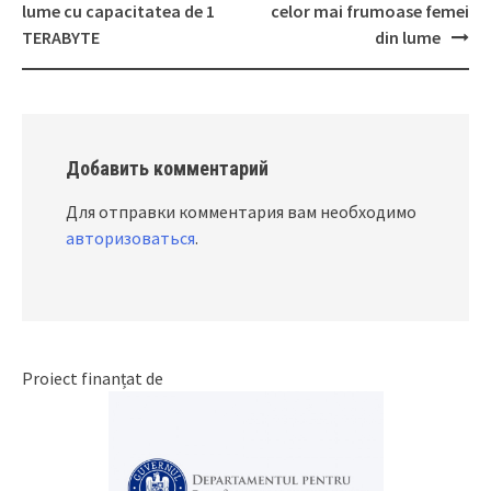
navigation
lume cu capacitatea de 1
celor mai frumoase femei
TERABYTE
din lume
Добавить комментарий
Для отправки комментария вам необходимо
авторизоваться
.
Proiect finanțat de