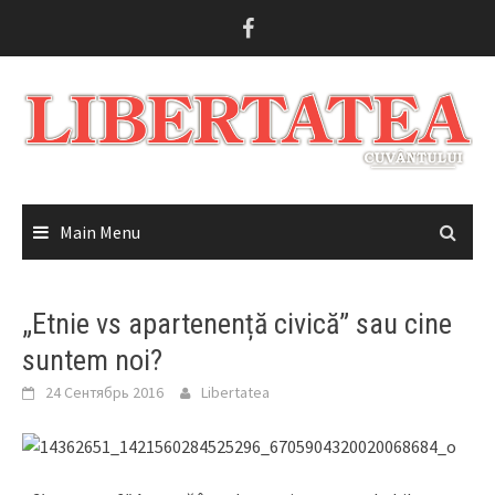
Skip
to
content
Main Menu
„Etnie vs apartenență civică” sau cine
suntem noi?
24 Сентябрь 2016
Libertatea