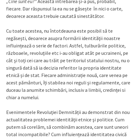
„Cine sunt eu?”
Această întrebarea și-a pus, probabil,
fiecare. Dar răspunsul la ea nu se găsește în nici o carte,
deoarece aceasta trebuie cautată sinestătător.
Cu toate acestea, nu întotdeauna este posibil să te
regăsești, deoarece asupra formării identităţii noastre
influințează o serie de factori. Astfel, tulburările politice,
războaele, revoluţiile etc i-au obligat atât pe ucraineni, pe
cât şi toţi cei care au trăit pe teritoriul statului nostru, nu o
singură dată să ia decizia referitor la propria identitate
etnică și de stat. Fiecare administrație nouă, care venea pe
acest pământuri, îți stabilea noi reguli şi regulamente, care
duceau la anumite schimbări, inclusiv a limbii, credinței si
chiar a numelui.
Evenimentele Revoluţiei Demnității au demonstrat din nou
actualitatea problemei identităţii etnice şi politice. Cum
putem să corelăm, să combinăm acestea, care sunt uneori
total incompatibile? Cum influiențează identitatea civică