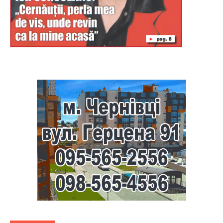
Буковина