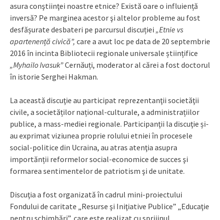
asura conştiinţei noastre etnice? Există oare o influiență
inversă? Pe marginea acestor şi altelor probleme au fost
desfășurate desbateri pe parcursul discuției
„Etnie vs
apartenență civică”,
care a avut loc pe data de 20 septembrie
2016 în incinta Bibliotecii regionale universale științifice
„Myhailo Ivasuk”
Cernăuți, moderator al cărei a fost doctorul
în istorie Serghei Hakman.
La această discuţie au participat reprezentanţii societăţii
civile, a societăților național-culturale, a administrațiilor
publice, a mass-mediei regionale. Participanţii la discuţie și-
au exprimat viziunea proprie rolului etniei în procesele
social-politice din Ucraina, au atras atenţia asupra
importănții reformelor social-economice de succes şi
formarea sentimentelor de patriotism şi de unitate.
Discuţia a fost organizată în cadrul mini-proiectului
Fondului de caritate „Resurse şi Iniţiative Publice” „Educaţie
pentru schimbări”, care este realizat cu sprijinul