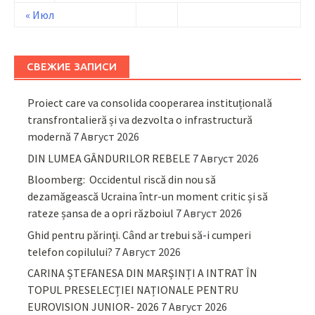
« Июл
СВЕЖИЕ ЗАПИСИ
Proiect care va consolida cooperarea instituțională
transfrontalieră și va dezvolta o infrastructură
modernă
7 Август 2026
DIN LUMEA GÂNDURILOR REBELE
7 Август 2026
Bloomberg: Occidentul riscă din nou să
dezamăgească Ucraina într-un moment critic și să
rateze șansa de a opri războiul
7 Август 2026
Ghid pentru părinţi. Când ar trebui să-i cumperi
telefon copilului?
7 Август 2026
CARINA ȘTEFANESA DIN MARȘINȚI A INTRAT ÎN
TOPUL PRESELECȚIEI NAȚIONALE PENTRU
EUROVISION JUNIOR- 2026
7 Август 2026