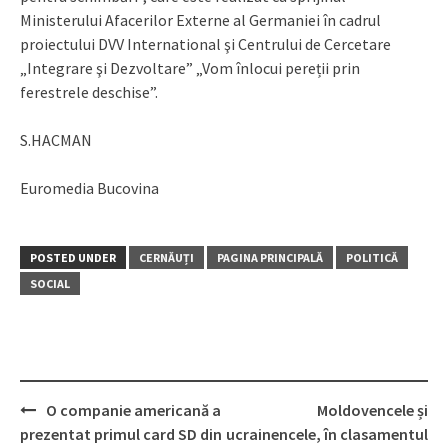
Ministerului Afacerilor Externe al Germaniei în cadrul
proiectului DVV International şi Centrului de Cercetare
„Integrare şi Dezvoltare” „Vom înlocui pereții prin
ferestrele deschise”.
S.HACMAN
Euromedia Bucovina
POSTED UNDER
CERNĂUȚI
PAGINA PRINCIPALĂ
POLITICĂ
SOCIAL
O companie americană a
Moldovencele și
Post
prezentat primul card SD din
ucrainencele, în clasamentul