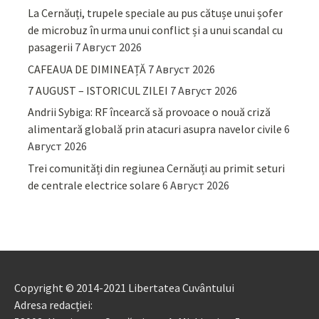
La Cernăuți, trupele speciale au pus cătușe unui șofer
de microbuz în urma unui conflict și a unui scandal cu
pasagerii
7 Август 2026
CAFEAUA DE DIMINEAȚĂ
7 Август 2026
7 AUGUST – ISTORICUL ZILEI
7 Август 2026
Andrii Sybiga: RF încearcă să provoace o nouă criză
alimentară globală prin atacuri asupra navelor civile
6
Август 2026
Trei comunități din regiunea Cernăuți au primit seturi
de centrale electrice solare
6 Август 2026
Copyright © 2014-2021 Libertatea Cuvântului
Adresa redacției: