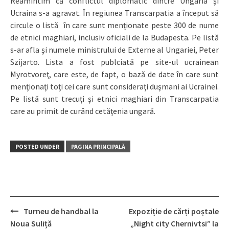
Reamintim că conflictul diplomatic dintre Ungaria şi
Ucraina s-a agravat. În regiunea Transcarpatia a început să
circule o listă în care sunt menţionate peste 300 de nume
de etnici maghiari, inclusiv oficiali de la Budapesta. Pe listă
s-ar afla şi numele ministrului de Externe al Ungariei, Peter
Szijarto. Lista a fost publciată pe site-ul ucrainean
Myrotvoreţ, care este, de fapt, o bază de date în care sunt
menţionaţi toţi cei care sunt consideraţi duşmani ai Ucrainei.
Pe listă sunt trecuţi şi etnici maghiari din Transcarpatia
care au primit de curând cetăţenia ungară.
POSTED UNDER
PAGINA PRINCIPALĂ
Turneu de handbal la
Expoziție de cărți poștale
Post
Noua Suliță
„Night city Сhernivtsi” la