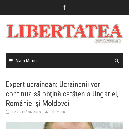
Skip
to
content
Main Menu
Expert ucrainean: Ucrainenii vor
continua să obţină cetăţenia Ungariei,
României şi Moldovei
12 Октябрь 2018
Libertatea