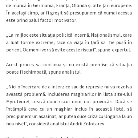
de muncă în Germania, Franța, Olanda și alte țări europene.
În același timp, ar fi greșit să presupunem că numai acesta
este principalul factor motivator.
„La mijloc este situația politică internă. Naționalismul, care
a luat forme extreme, face ca viața în țară să fie pusă în
pericol. Oamenii vor să evite aceste riscuri”, spune expertul.
Acest proces va continua şi nu există premise că situaţia
poate fi schimbată, spune analistul.
„Nici o încercare de a interzice sau de represie nu va rezolva
aveastă problemă. Includerea maghiarilor în lista site-ului
Myrotvoreţ crează doar riscul unor noi provocări. Dacă se
întâmplă ceva cu un maghiar inclus în această listă, să
precipunem un asasinat, ar putea duce criza cu Ungaria la un
nou nivel”, consideră analistul Andrii Zolotarev.