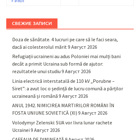
« Июл
СВЕЖИЕ ЗАПИСИ
Doza de sănătate. 4 lucruri pe care să le faci seara,
dacă ai colesterolul mărit
9 Август 2026
Refugiații ucraineni au adus Poloniei mai mulți bani
decât a primit Ucraina sub formă de ajutor:
rezultatele unui studiu
9 Август 2026
Linia electrică interstatală de 110 kV „Porubne –
Siret”: a avut loc o ședință de lucru comună a părților
ucraineană și română
9 Август 2026
ANUL 1942. NIMICIREA MARTIRILOR ROMÂNI ÎN
FOSTA UNIUNE SOVIETICĂ (XI)
9 Август 2026
Volodymyr Zelenski: SUA vor livra lunar rachete
Ucrainei
9 Август 2026
CAFEAUA DE DIMINEAȚĂ
9 Август 2026