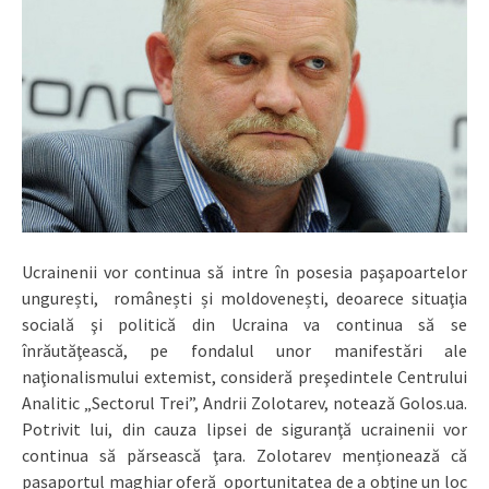
Ucrainenii vor continua să intre în posesia paşapoartelor
ungurești, românești și moldovenești, deoarece situaţia
socială şi politică din Ucraina va continua să se
înrăutăţească, pe fondalul unor manifestări ale
naţionalismului extemist, consideră preşedintele Centrului
Analitic „Sectorul Trei”, Andrii Zolotarev, notează Golos.ua.
Potrivit lui, din cauza lipsei de siguranţă ucrainenii vor
continua să părsească ţara. Zolotarev menționează că
pașaportul maghiar oferă oportunitatea de a obţine un loc