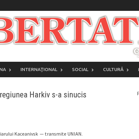
INA
INTERNAŢIONAL
SOCIAL
CULTURĂ
 regiunea Harkiv s-a sinucis
P
enciarului Kaceanivsk — transmite UNIAN.