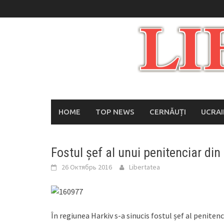
Skip
to
content
HOME
TOP NEWS
CERNĂUȚI
UCRA
Fostul șef al unui penitenciar din
26 Октябрь 2016
Libertatea
În regiunea Harkiv s-a sinucis fostul șef al penit