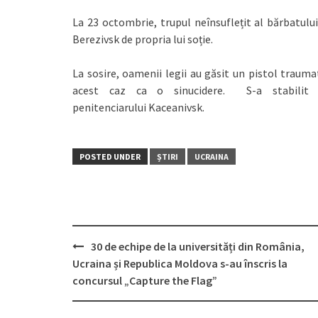
La 23 octombrie, trupul neînsuflețit al bărbatului
Berezivsk de propria lui soție.
La sosire, oamenii legii au găsit un pistol traumat
acest caz ca o sinucidere. S-a stabilit
penitenciarului Kaceanivsk.
POSTED UNDER
ȘTIRI
UCRAINA
30 de echipe de la universități din România,
Post
Ucraina și Republica Moldova s-au înscris la
navigation
concursul „Capture the Flag”