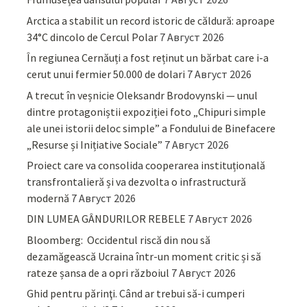
Arctica a stabilit un record istoric de căldură: aproape
34°C dincolo de Cercul Polar
7 Август 2026
În regiunea Cernăuți a fost reținut un bărbat care i-a
cerut unui fermier 50.000 de dolari
7 Август 2026
A trecut în veșnicie Oleksandr Brodovynski — unul
dintre protagoniștii expoziției foto „Chipuri simple
ale unei istorii deloc simple” a Fondului de Binefacere
„Resurse și Inițiative Sociale”
7 Август 2026
Proiect care va consolida cooperarea instituțională
transfrontalieră și va dezvolta o infrastructură
modernă
7 Август 2026
DIN LUMEA GÂNDURILOR REBELE
7 Август 2026
Bloomberg: Occidentul riscă din nou să
dezamăgească Ucraina într-un moment critic și să
rateze șansa de a opri războiul
7 Август 2026
Ghid pentru părinţi. Când ar trebui să-i cumperi