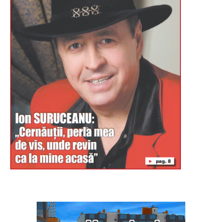
Буковина