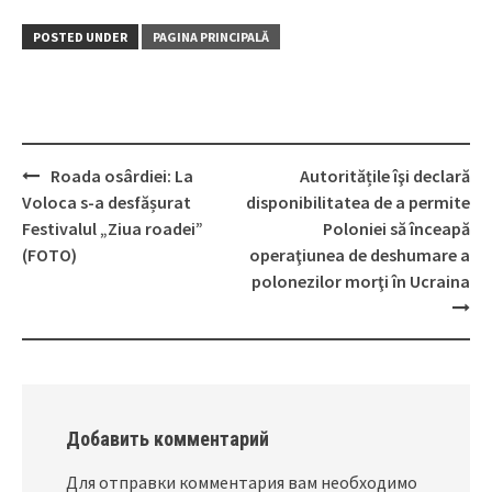
POSTED UNDER
PAGINA PRINCIPALĂ
Roada osârdiei: La
Autoritățile îşi declară
Post
Voloca s-a desfășurat
disponibilitatea de a permite
navigation
Festivalul „Ziua roadei”
Poloniei să înceapă
(FOTO)
operaţiunea de deshumare a
polonezilor morţi în Ucraina
Добавить комментарий
Для отправки комментария вам необходимо