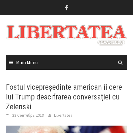
Skip
to
content
Main Menu
Fostul vicepreședinte american îi cere
lui Trump descifrarea conversației cu
Zelenski
22 Сентябрь 2019
Libertatea