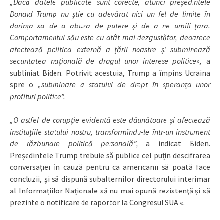
„Dacă datele publicate sunt corecte, atunci președintele
Donald Trump nu știe cu adevărat nici un fel de limite în
dorinţa sa de a abuza de putere și de a ne umili țara.
Comportamentul său este cu atât mai dezgustător, deoarece
afectează politica externă a țării noastre și subminează
securitatea națională de dragul unor interese politice»,
a
subliniat Biden. Potrivit acestuia, Trump a împins Ucraina
spre o
„subminare a statului de drept în speranța unor
profituri politice”.
„O astfel de corupție evidentă este dăunătoare și afectează
instituțiile statului nostru, transformîndu-le într-un instrument
de răzbunare politică personală”,
a indicat Biden.
Președintele Trump trebuie să publice cel puțin descifrarea
conversației în cauză pentru ca americanii să poată face
concluzii, și să dispună subalternilor directorului interimar
al Informațiilor Naționale să nu mai opună rezistenţă și să
prezinte o notificare de raportor la Congresul SUA «.