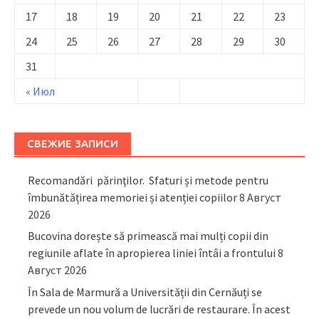
17
18
19
20
21
22
23
24
25
26
27
28
29
30
31
« Июл
СВЕЖИЕ ЗАПИСИ
Recomandări părinţilor. Sfaturi și metode pentru
îmbunătățirea memoriei și atenției copiilor
8 Август
2026
Bucovina dorește să primească mai mulți copii din
regiunile aflate în apropierea liniei întâi a frontului
8
Август 2026
În Sala de Marmură a Universității din Cernăuți se
prevede un nou volum de lucrări de restaurare. În acest