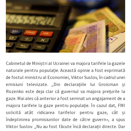
Cabinetul de Miniștri al Ucrainei va majora tarifele la gazele
naturale pentru populație. Această opinie a fost exprimată
de fostul ministru al Economiei, Viktor Suslov, în cadrul unei
emisiuni televizate. „Din declaraţiile lui Groisman și
Rozenko este deja clar că guvernul va majora prețurile la
gaze. Mai ales că anterior a fost semnat un angajament de a
majora tarifele la gaze pentru populație. În cazul dat, FMI
solicită atât ridicarea tarifelor pentru gaze, cât și
îndeplinirea promisiunilor date de către guvern», a spus
Viktor Suslov. „Nu au fost făcute încă declarații directe. Dar