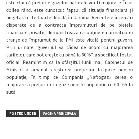
este clar că prețurile gazelor naturale vor fi majorate. În al
doilea rând, este cunoscut faptul că situația financiară și
bugetară este foarte dificilă în Ucraina. Recentele încercări
disperate de a contracta împrumuturi de pe piețele
financiare private, demonstrează că obținerea următoarei
tranșe de împrumut de la FMI este vitală pentru guvern.
Prin urmare, guvernul va cădea de acord cu majorarea
tarifelor, care pot crește cu până la 60%”, a specificat fostul
oficial. Reamintim că la sfârșitul lunii mai, Cabinetul de
Miniștri a amânat creșterea prețurilor la gaze pentru
populație, în timp ce Compania „Naftogaz» cerea o
majorare a prețurilor la gaze pentru populație cu 60- 65 la
sută.
POSTED UNDER
PAGINA PRINCIPALĂ