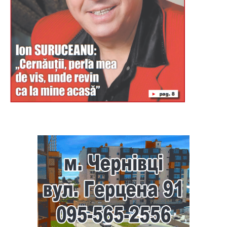
Буковина