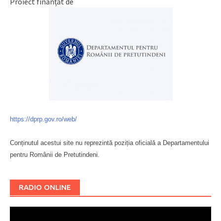
Proiect finanțat de
https://dprp.gov.ro/web/
Conținutul acestui site nu reprezintă poziția oficială a Departamentului
pentru Românii de Pretutindeni.
Буковина
RADIO ONLINE