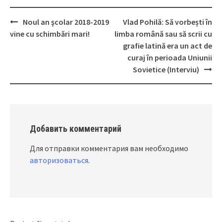
Noul an şcolar 2018-2019
Vlad Pohilă: Să vorbești în
Post
vine cu schimbări mari!
limba română sau să scrii cu
navigation
grafie latină era un act de
curaj în perioada Uniunii
Sovietice (Interviu)
Добавить комментарий
Для отправки комментария вам необходимо
авторизоваться
.