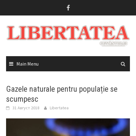
Skip
to
content
Main Menu
Gazele naturale pentru populație se
scumpesc
31 Август 2018
Libertatea