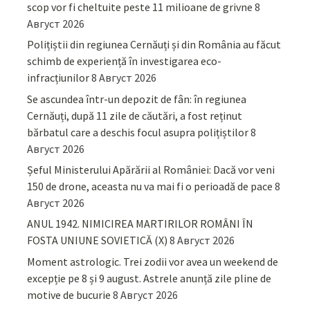
scop vor fi cheltuite peste 11 milioane de grivne
8
Август 2026
Polițiștii din regiunea Cernăuți și din România au făcut
schimb de experiență în investigarea eco-
infracțiunilor
8 Август 2026
Se ascundea într-un depozit de fân: în regiunea
Cernăuți, după 11 zile de căutări, a fost reținut
bărbatul care a deschis focul asupra polițiștilor
8
Август 2026
Șeful Ministerului Apărării al României: Dacă vor veni
150 de drone, aceasta nu va mai fi o perioadă de pace
8
Август 2026
ANUL 1942. NIMICIREA MARTIRILOR ROMÂNI ÎN
FOSTA UNIUNE SOVIETICĂ (X)
8 Август 2026
Moment astrologic. Trei zodii vor avea un weekend de
excepție pe 8 și 9 august. Astrele anunță zile pline de
motive de bucurie
8 Август 2026