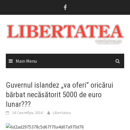
Skip
to
content
Main Menu
Guvernul islandez „va oferi” oricărui
bărbat necăsătorit 5000 de euro
lunar???
24 Сентябрь 2016
Libertatea