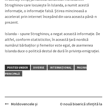
Stroghinov care locuiește în Islanda, a numit acestă
informație, o informație falsă. Știrea mincinoasă a
accelerat prin internet începând din vara aceasta până-n
prezent.
Islanda – spune Stroghinov, a negat această informație. De
altfel, conform statisticilor, în această țară nordică
numărul bărbaților și femeilor este egal, de asemenea
Islanda duce o politică destul de dură în privința emigrației.
POSTED UNDER
DIVERSE
INTERNAŢIONAL
PAGINA
PRINCIPALĂ
Moldovencele și
O nouă biserică sfințită la